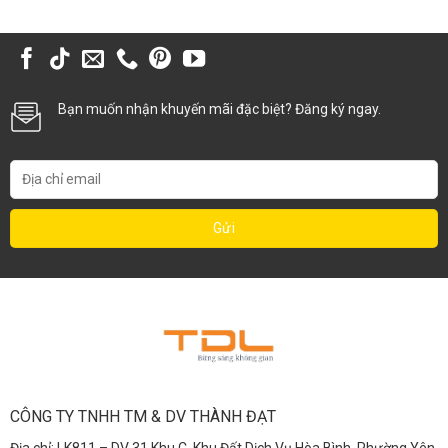
Bạn muốn nhận khuyến mãi đặc biệt? Đăng ký ngay.
CÔNG TY TNHH TM & DV THÀNH ĐẠT
Địa chỉ: LK811 – DV 31 Khu C, Khu Đất Dịch Vụ Hòa Bình, Phường Yên