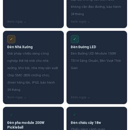
không cần đào đường, bảo hành
24 tháng.
✓
✓
Đèn Nhà Xưởng
Đèn Đường LED
Giải pháp chiếu sáng công
Đèn Đường LED Module 150W
nghiệp thế hệ mới cho nhà
TD14 Sáng Chuẩn, Bền Vượt Thời
xưởng, kho bãi, nhà máy sản xuất.
Gian
Chip SMD 2835 chống chói,
driver hãng lớn, IP65, bảo hành
24 tháng.
✓
✓
Đèn pha module 200W
Đèn chiếu cây 18w
Pickleball
Chiếu sáng cảnh quan