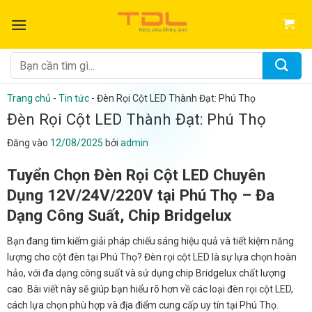
Bỏ
qua
nội
dung
Tìm
kiếm:
Trang chủ
-
Tin tức
-
Đèn Rọi Cột LED Thành Đạt: Phú Thọ
Đèn Rọi Cột LED Thành Đạt: Phú Thọ
Đăng vào
12/08/2025
bởi
admin
Tuyển Chọn Đèn Rọi Cột LED Chuyên
Dụng 12V/24V/220V tại Phú Thọ – Đa
Dạng Công Suất, Chip Bridgelux
Bạn đang tìm kiếm giải pháp chiếu sáng hiệu quả và tiết kiệm năng
lượng cho cột đèn tại Phú Thọ? Đèn rọi cột LED là sự lựa chọn hoàn
hảo, với đa dạng công suất và sử dụng chip Bridgelux chất lượng
cao. Bài viết này sẽ giúp bạn hiểu rõ hơn về các loại đèn rọi cột LED,
cách lựa chọn phù hợp và địa điểm cung cấp uy tín tại Phú Thọ.