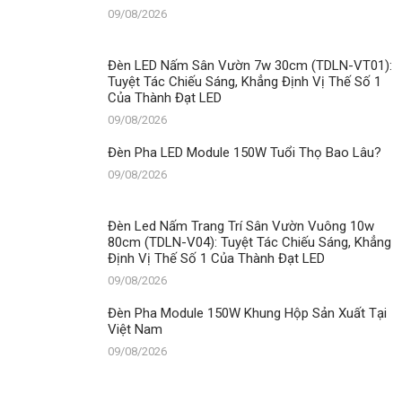
Sản
09/08/2026
Xuất
Tại
Việt
Đèn LED Nấm Sân Vườn 7w 30cm (TDLN-VT01):
Nam
Tuyệt Tác Chiếu Sáng, Khẳng Định Vị Thế Số 1
Của Thành Đạt LED
09/08/2026
Đèn Pha LED Module 150W Tuổi Thọ Bao Lâu?
09/08/2026
Đèn Led Nấm Trang Trí Sân Vườn Vuông 10w
80cm (TDLN-V04): Tuyệt Tác Chiếu Sáng, Khẳng
Định Vị Thế Số 1 Của Thành Đạt LED
09/08/2026
Đèn Pha Module 150W Khung Hộp Sản Xuất Tại
Việt Nam
09/08/2026