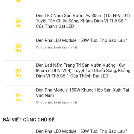
Th8
Đèn
Pha
LED
Đèn LED Nấm Sân Vườn 7w 30cm (TDLN-VT01):
Module
Tuyệt Tác Chiếu Sáng, Khẳng Định Vị Thế Số 1
09
150W
Của Thành Đạt LED
Th8
Tuổi
Thọ
Bao
Đèn Pha LED Module 150W Tuổi Thọ Bao Lâu?
Lâu?
09
ở
Chức năng bình luận bị tắt
Th8
Đèn
Pha
LED
Đèn Led Nấm Trang Trí Sân Vườn Vuông 10w
Module
80cm (TDLN-V04): Tuyệt Tác Chiếu Sáng, Khẳng
09
150W
Định Vị Thế Số 1 Của Thành Đạt LED
Th8
Tuổi
Thọ
Bao
Đèn Pha Module 150W Khung Hộp Sản Xuất Tại
Lâu?
Việt Nam
09
Th8
ở
Chức năng bình luận bị tắt
Đèn
Pha
Module
BÀI VIẾT CÙNG CHỦ ĐỀ
150W
Khung
Đèn Pha LED Module 150W Tuổi Thọ Bao Lâu?
Hộp