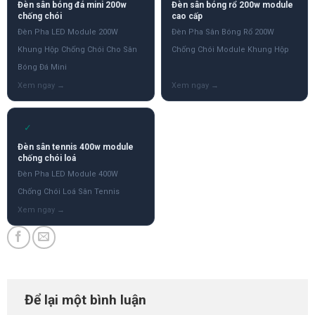
Đèn sân bóng đá mini 200w
Đèn sân bóng rổ 200w module
chống chói
cao cấp
Đèn Pha LED Module 200W
Đèn Pha Sân Bóng Rổ 200W
Khung Hộp Chống Chói Cho Sân
Chống Chói Module Khung Hộp
Bóng Đá Mini
✓
Đèn sân tennis 400w module
chống chói loá
Đèn Pha LED Module 400W
Chống Chói Loá Sân Tennis
Để lại một bình luận