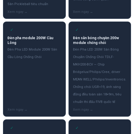
Sân Pickleball tiêu chuẩn
✓
✓
Đèn pha module 200W Cầu
Đèn sân bóng chuyền 200w
Lông
module chống chói
Đèn Pha LED Module 200W Sân
Đèn Pha LED 200W Sân Bóng
Cầu Lông Chống Chói
Chuyền Chống Chói TDLF-
MKH200-BCV — Chip
Bridgelux/Philips/Cree, driver
MEAN WELL/Philips/Inventronics.
Chống chói UGR<19, ánh sáng
đồng đều toàn sân 18×9m, tiêu
chuẩn thi đấu FIVB quốc tế
✓
✓