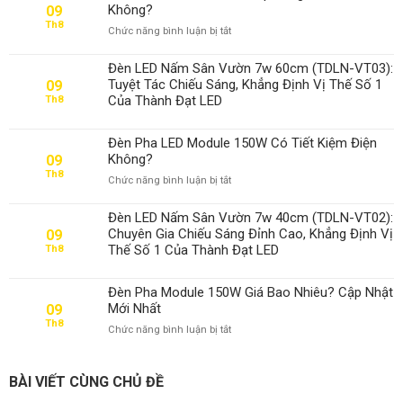
Không?
09
Th8
ở
Chức năng bình luận bị tắt
Đèn
Pha
Đèn LED Nấm Sân Vườn 7w 60cm (TDLN-VT03):
Module
Tuyệt Tác Chiếu Sáng, Khẳng Định Vị Thế Số 1
09
150W
Của Thành Đạt LED
Th8
Chip
Bridgelux
Có
Đèn Pha LED Module 150W Có Tiết Kiệm Điện
Tốt
Không?
09
Không?
Th8
ở
Chức năng bình luận bị tắt
Đèn
Pha
Đèn LED Nấm Sân Vườn 7w 40cm (TDLN-VT02):
LED
Chuyên Gia Chiếu Sáng Đỉnh Cao, Khẳng Định Vị
09
Module
Thế Số 1 Của Thành Đạt LED
Th8
150W
Có
Tiết
Đèn Pha Module 150W Giá Bao Nhiêu? Cập Nhật
Kiệm
Mới Nhất
09
Điện
Th8
ở
Chức năng bình luận bị tắt
Không?
Đèn
Pha
Module
BÀI VIẾT CÙNG CHỦ ĐỀ
150W