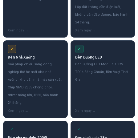
Lắp đặt không cần điện lưới,
không cần đào đường, bảo hành
24 tháng.
✓
✓
Đèn Nhà Xưởng
Đèn Đường LED
Giải pháp chiếu sáng công
Đèn Đường LED Module 150W
nghiệp thế hệ mới cho nhà
TD14 Sáng Chuẩn, Bền Vượt Thời
xưởng, kho bãi, nhà máy sản xuất.
Gian
Chip SMD 2835 chống chói,
driver hãng lớn, IP65, bảo hành
24 tháng.
✓
✓
Đèn pha module 200W
Đèn chiếu cây 18w