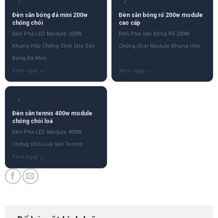
✓
✓
Đèn sân bóng đá mini 200w
Đèn sân bóng rổ 200w module
chống chói
cao cấp
Đèn Pha LED Module 200W
Đèn Pha Sân Bóng Rổ 200W
Khung Hộp Chống Chói Cho Sân
Chống Chói Module Khung Hộp
Bóng Đá Mini
✓
Đèn sân tennis 400w module
chống chói loá
Đèn Pha LED Module 400W
Chống Chói Loá Sân Tennis