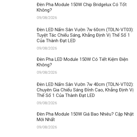
Giá
Đèn Pha Module 150W Chip Bridgelux Có Tốt
Bao
Không?
Nhiêu?
Cập
09/08/2026
Nhật
Mới
Đèn LED Nấm Sân Vườn 7w 60cm (TDLN-VT03):
Nhất
Tuyệt Tác Chiếu Sáng, Khẳng Định Vị Thế Số 1
Của Thành Đạt LED
09/08/2026
Đèn Pha LED Module 150W Có Tiết Kiệm Điện
Không?
09/08/2026
Đèn LED Nấm Sân Vườn 7w 40cm (TDLN-VT02):
Chuyên Gia Chiếu Sáng Đỉnh Cao, Khẳng Định Vị
Thế Số 1 Của Thành Đạt LED
09/08/2026
Đèn Pha Module 150W Giá Bao Nhiêu? Cập Nhật
Mới Nhất
09/08/2026