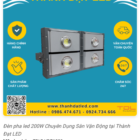
Đèn pha led 200W Chuyên Dụng Sân Vận Động tại Thành
Đạt LED