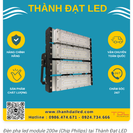
Đèn pha led module 200w (Chip Philips) tại Thành Đạt LED