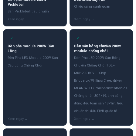
Pickleball
Chiếu sáng cảnh quan
Sân Pickleball tiêu chuẩn
✓
✓
Đèn pha module 200W Cầu
Đèn sân bóng chuyền 200w
Lông
module chống chói
Đèn Pha LED Module 200W Sân
Đèn Pha LED 200W Sân Bóng
Cầu Lông Chống Chói
Chuyền Chống Chói TDLF-
MKH200-BCV — Chip
Bridgelux/Philips/Cree, driver
MEAN WELL/Philips/Inventronics.
Chống chói UGR<19, ánh sáng
đồng đều toàn sân 18×9m, tiêu
chuẩn thi đấu FIVB quốc tế