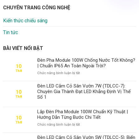
CHUYÊN TRANG CÔNG NGHỆ
Kiến thức chiếu sáng
Tin tức
BÀI VIẾT NỔI BẬT
Đèn Pha Module 100W Chống Nước Tốt Không?
| Chuẩn IP65 An Toàn Ngoài Trời?
10
Th8
ở
Chức năng bình luận bị tắt
Đèn
Pha
Đèn LED Cắm Cỏ Sân Vườn 7W (TDLCC-7):
Module
Chuyên Gia Thành Đạt LED Khẳng Định Vị Thế
10
100W
Số 1
Th8
Chống
Nước
Tốt
Lắp Đèn Pha Module 100W Chuẩn Kỹ Thuật |
Không?
Hướng Dẫn Từng Bước Chi Tiết
10
|
Th8
ở
Chức năng bình luận bị tắt
Chuẩn
Lắp
IP65
Đèn
An
Đèn LED Cắm Cỏ Sân Vườn 5W (TDLCC-5): Biến