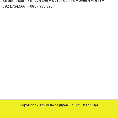
Số điện thoại: 0867.224.396 – 091993.12.13 – 0986.474.671 –
0924.734.666 – 0867.933.396
Copyright 2026 ©
Bản Quyền Thuộc Thành Đạt