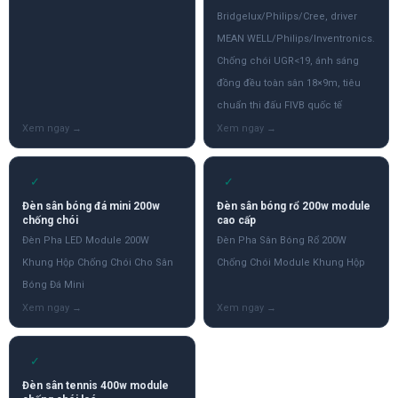
Bridgelux/Philips/Cree, driver
MEAN WELL/Philips/Inventronics.
Chống chói UGR<19, ánh sáng
đồng đều toàn sân 18×9m, tiêu
chuẩn thi đấu FIVB quốc tế
✓
✓
Đèn sân bóng đá mini 200w
Đèn sân bóng rổ 200w module
chống chói
cao cấp
Đèn Pha LED Module 200W
Đèn Pha Sân Bóng Rổ 200W
Khung Hộp Chống Chói Cho Sân
Chống Chói Module Khung Hộp
Bóng Đá Mini
✓
Đèn sân tennis 400w module