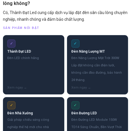
lông không?
Có, Thành Đạt Led cung cấp dịch vụ lắp đặt đèn sân cầu lông chuyên
nghiệp, nhanh chóng và đảm bảo chất lượng.
SẢN PHẨM NỔI BẬT
✓
✓
Thành Đạt LED
Đèn Năng Lượng MT
Đèn LED chính hãng
Đèn Năng Lượng Mặt Trời 300W
Lắp đặt không cần điện lưới,
không cần đào đường, bảo hành
24 tháng.
✓
✓
Đèn Nhà Xưởng
Đèn Đường LED
Giải pháp chiếu sáng công
Đèn Đường LED Module 150W
nghiệp thế hệ mới cho nhà
TD14 Sáng Chuẩn, Bền Vượt Thời