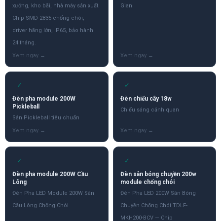
xưởng, kho bãi, nhà máy sản xuất.
Gian
Chip SMD 2835 chống chói,
driver hãng lớn, IP65, bảo hành
24 tháng.
✓
✓
Đèn pha module 200W
Đèn chiếu cây 18w
Pickleball
Chiếu sáng cảnh quan
Sân Pickleball tiêu chuẩn
✓
✓
Đèn pha module 200W Cầu
Đèn sân bóng chuyền 200w
Lông
module chống chói
Đèn Pha LED Module 200W Sân
Đèn Pha LED 200W Sân Bóng
Cầu Lông Chống Chói
Chuyền Chống Chói TDLF-
MKH200-BCV — Chip