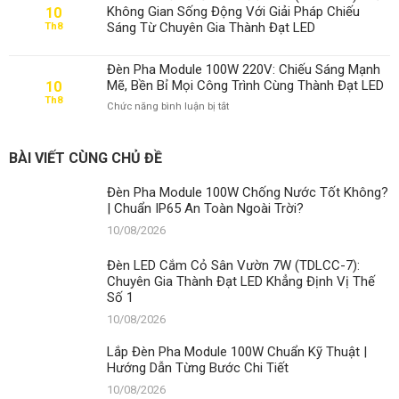
Pha
Toàn
Không Gian Sống Động Với Giải Pháp Chiếu
10
Module
Ngoài
Sáng Từ Chuyên Gia Thành Đạt LED
Th8
100W
Trời?
Chuẩn
Kỹ
Đèn Pha Module 100W 220V: Chiếu Sáng Mạnh
Thuật
Mẽ, Bền Bỉ Mọi Công Trình Cùng Thành Đạt LED
10
|
Th8
ở
Chức năng bình luận bị tắt
Hướng
Đèn
Dẫn
Pha
Từng
Module
Bước
BÀI VIẾT CÙNG CHỦ ĐỀ
100W
Chi
220V:
Tiết
Đèn Pha Module 100W Chống Nước Tốt Không?
Chiếu
| Chuẩn IP65 An Toàn Ngoài Trời?
Sáng
Mạnh
10/08/2026
Mẽ,
Bền
Đèn LED Cắm Cỏ Sân Vườn 7W (TDLCC-7):
Bỉ
Chuyên Gia Thành Đạt LED Khẳng Định Vị Thế
Mọi
Số 1
Công
Trình
10/08/2026
Cùng
Thành
Lắp Đèn Pha Module 100W Chuẩn Kỹ Thuật |
Đạt
Hướng Dẫn Từng Bước Chi Tiết
LED
10/08/2026