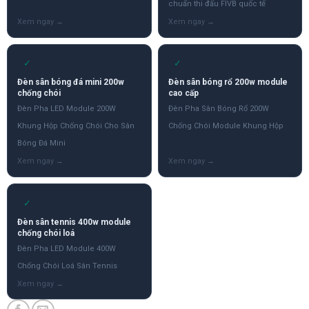
chuẩn thi đấu FIVB quốc tế
✓
✓
Đèn sân bóng đá mini 200w
Đèn sân bóng rổ 200w module
chống chói
cao cấp
Đèn Pha LED Module 200W
Đèn Pha Sân Bóng Rổ 200W
Khung Hộp Chống Chói Cho Sân
Chống Chói Module Khung Hộp
Bóng Đá Mini
✓
Đèn sân tennis 400w module
chống chói loá
Đèn Pha LED Module 400W
Chống Chói Loá Sân Tennis