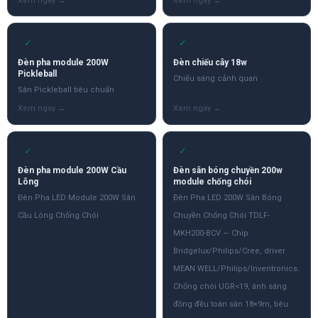
✓
✓
Đèn pha module 200W
Đèn chiếu cây 18w
Pickleball
Chiếu sáng cảnh quan
Sân Pickleball tiêu chuẩn
✓
✓
Đèn pha module 200W Cầu
Đèn sân bóng chuyền 200w
Lông
module chống chói
Đèn Pha LED Module 200W Sân
Đèn Pha LED 200W Sân Bóng
Cầu Lông Chống Chói
Chuyền Chống Chói TDLF-
MKH200-BCV — Chip
Bridgelux/Philips/Cree, driver
MEAN WELL/Philips/Inventronics.
Chống chói UGR<19, ánh sáng
đồng đều toàn sân 18×9m, tiêu