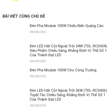
Th8
Đèn
Pha
Module
100W
BÀI VIẾT CÙNG CHỦ ĐỀ
Giá
Bao
Đèn Pha Module 100W Chiếu Biển Quảng Cáo
Nhiêu?
08/08/2026
Đèn LED Hắt Cột Ngoài Trời 54W (TDL-RC0454):
Siêu Phẩm Chiếu Sáng, Khẳng Định Vị Thế Số 1
Của Thành Đạt LED
08/08/2026
Đèn Pha Module 100W Cho Công Trường
08/08/2026
Đèn LED Hắt Cột Ngoài Trời 36W (TDL-RC0436):
Tuyệt Tác Chiếu Sáng, Khẳng Định Vị Thế Số 1
Của Thành Đạt LED
08/08/2026