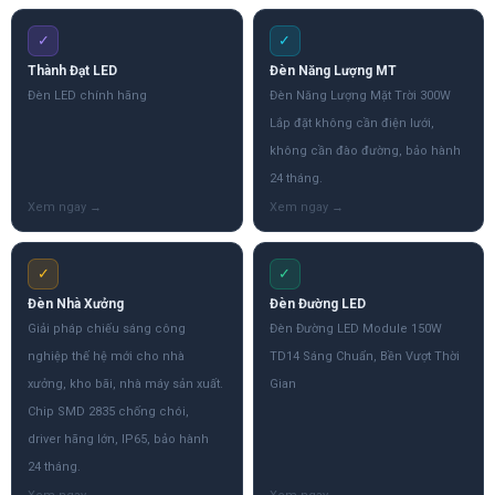
✓
✓
Thành Đạt LED
Đèn Năng Lượng MT
Đèn LED chính hãng
Đèn Năng Lượng Mặt Trời 300W
Lắp đặt không cần điện lưới,
không cần đào đường, bảo hành
24 tháng.
✓
✓
Đèn Nhà Xưởng
Đèn Đường LED
Giải pháp chiếu sáng công
Đèn Đường LED Module 150W
nghiệp thế hệ mới cho nhà
TD14 Sáng Chuẩn, Bền Vượt Thời
xưởng, kho bãi, nhà máy sản xuất.
Gian
Chip SMD 2835 chống chói,
driver hãng lớn, IP65, bảo hành
24 tháng.