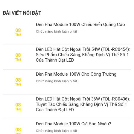
BÀI VIẾT NỔI BẬT
Đèn Pha Module 100W Chiếu Biển Quảng Cáo
08
ở
Chức năng bình luận bị tắt
Th8
Đèn
Pha
Module
Đèn LED Hắt Cột Ngoài Trời 54W (TDL-RC0454):
100W
Siêu Phẩm Chiếu Sáng, Khẳng Định Vị Thế Số 1
08
Chiếu
Của Thành Đạt LED
Th8
Biển
Quảng
Cáo
Đèn Pha Module 100W Cho Công Trường
08
ở
Chức năng bình luận bị tắt
Th8
Đèn
Pha
Module
Đèn LED Hắt Cột Ngoài Trời 36W (TDL-RC0436):
100W
Tuyệt Tác Chiếu Sáng, Khẳng Định Vị Thế Số 1
08
Cho
Của Thành Đạt LED
Th8
Công
Trường
Đèn Pha Module 100W Giá Bao Nhiêu?
08
ở
Chức năng bình luận bị tắt