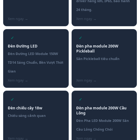
driver hãng lớn, IP65, bảo hành
24 tháng.
✓
✓
Đèn Đường LED
Đèn pha module 200W
Pickleball
Đèn Đường LED Module 150W
Sân Pickleball tiêu chuẩn
TD14 Sáng Chuẩn, Bền Vượt Thời
Gian
✓
✓
Đèn chiếu cây 18w
Đèn pha module 200W Cầu
Lông
Chiếu sáng cảnh quan
Đèn Pha LED Module 200W Sân
Cầu Lông Chống Chói