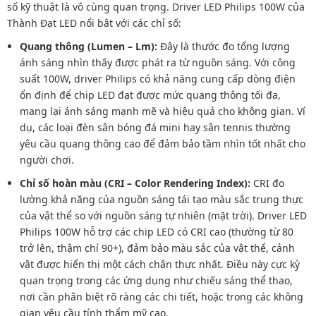
số kỹ thuật là vô cùng quan trọng. Driver LED Philips 100W của
Thành Đạt LED nổi bật với các chỉ số:
Quang thông (Lumen – Lm):
Đây là thước đo tổng lượng
ánh sáng nhìn thấy được phát ra từ nguồn sáng. Với công
suất 100W, driver Philips có khả năng cung cấp dòng điện
ổn định để chip LED đạt được mức quang thông tối đa,
mang lại ánh sáng mạnh mẽ và hiệu quả cho không gian. Ví
dụ, các loại đèn sân bóng đá mini hay sân tennis thường
yêu cầu quang thông cao để đảm bảo tầm nhìn tốt nhất cho
người chơi.
Chỉ số hoàn màu (CRI – Color Rendering Index):
CRI đo
lường khả năng của nguồn sáng tái tạo màu sắc trung thực
của vật thể so với nguồn sáng tự nhiên (mặt trời). Driver LED
Philips 100W hỗ trợ các chip LED có CRI cao (thường từ 80
trở lên, thậm chí 90+), đảm bảo màu sắc của vật thể, cảnh
vật được hiển thị một cách chân thực nhất. Điều này cực kỳ
quan trọng trong các ứng dụng như chiếu sáng thể thao,
nơi cần phân biệt rõ ràng các chi tiết, hoặc trong các không
gian yêu cầu tính thẩm mỹ cao.