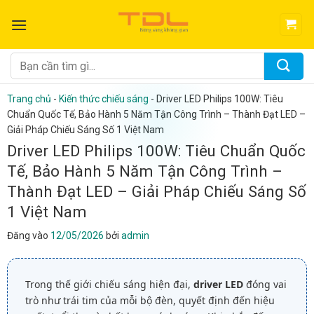
Bỏ
qua
nội
dung
Tìm
kiếm:
Trang chủ
-
Kiến thức chiếu sáng
-
Driver LED Philips 100W: Tiêu
Chuẩn Quốc Tế, Bảo Hành 5 Năm Tận Công Trình – Thành Đạt LED –
Giải Pháp Chiếu Sáng Số 1 Việt Nam
Driver LED Philips 100W: Tiêu Chuẩn Quốc
Tế, Bảo Hành 5 Năm Tận Công Trình –
Thành Đạt LED – Giải Pháp Chiếu Sáng Số
1 Việt Nam
Đăng vào
12/05/2026
bởi
admin
Trong thế giới chiếu sáng hiện đại,
driver LED
đóng vai
trò như trái tim của mỗi bộ đèn, quyết định đến hiệu