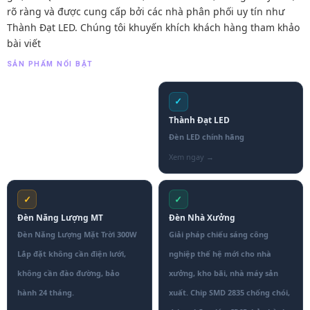
rõ ràng và được cung cấp bởi các nhà phân phối uy tín như
Thành Đạt LED. Chúng tôi khuyến khích khách hàng tham khảo
bài viết
SẢN PHẨM NỔI BẬT
✓
Thành Đạt LED
Đèn LED chính hãng
✓
✓
Đèn Năng Lượng MT
Đèn Nhà Xưởng
Đèn Năng Lượng Mặt Trời 300W
Giải pháp chiếu sáng công
Lắp đặt không cần điện lưới,
nghiệp thế hệ mới cho nhà
không cần đào đường, bảo
xưởng, kho bãi, nhà máy sản
hành 24 tháng.
xuất. Chip SMD 2835 chống chói,