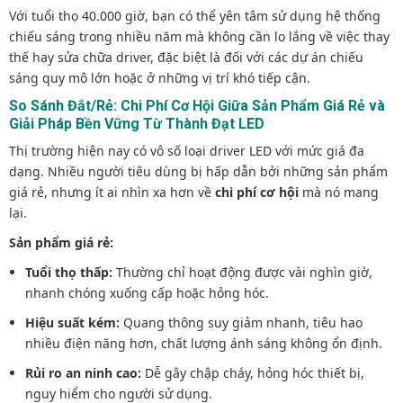
Với tuổi thọ 40.000 giờ, bạn có thể yên tâm sử dụng hệ thống
chiếu sáng trong nhiều năm mà không cần lo lắng về việc thay
thế hay sửa chữa driver, đặc biệt là đối với các dự án chiếu
sáng quy mô lớn hoặc ở những vị trí khó tiếp cận.
So Sánh Đắt/Rẻ: Chi Phí Cơ Hội Giữa Sản Phẩm Giá Rẻ và
Giải Pháp Bền Vững Từ Thành Đạt LED
Thị trường hiện nay có vô số loại driver LED với mức giá đa
dạng. Nhiều người tiêu dùng bị hấp dẫn bởi những sản phẩm
giá rẻ, nhưng ít ai nhìn xa hơn về
chi phí cơ hội
mà nó mang
lại.
Sản phẩm giá rẻ:
Tuổi thọ thấp:
Thường chỉ hoạt động được vài nghìn giờ,
nhanh chóng xuống cấp hoặc hỏng hóc.
Hiệu suất kém:
Quang thông suy giảm nhanh, tiêu hao
nhiều điện năng hơn, chất lượng ánh sáng không ổn định.
Rủi ro an ninh cao:
Dễ gây chập cháy, hỏng hóc thiết bị,
nguy hiểm cho người sử dụng.