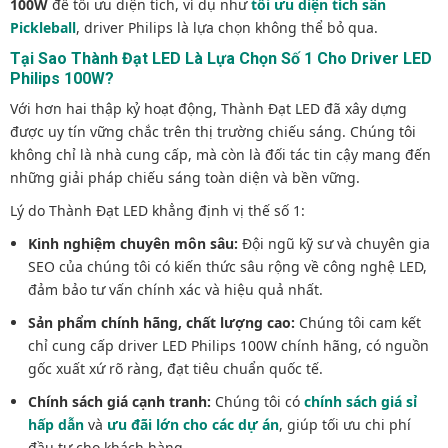
100W
để tối ưu diện tích, ví dụ như
tối ưu diện tích sân
Pickleball
, driver Philips là lựa chọn không thể bỏ qua.
Tại Sao Thành Đạt LED Là Lựa Chọn Số 1 Cho Driver LED
Philips 100W?
Với hơn hai thập kỷ hoạt động, Thành Đạt LED đã xây dựng
được uy tín vững chắc trên thị trường chiếu sáng. Chúng tôi
không chỉ là nhà cung cấp, mà còn là đối tác tin cậy mang đến
những giải pháp chiếu sáng toàn diện và bền vững.
Lý do Thành Đạt LED khẳng định vị thế số 1:
Kinh nghiệm chuyên môn sâu:
Đội ngũ kỹ sư và chuyên gia
SEO của chúng tôi có kiến thức sâu rộng về công nghệ LED,
đảm bảo tư vấn chính xác và hiệu quả nhất.
Sản phẩm chính hãng, chất lượng cao:
Chúng tôi cam kết
chỉ cung cấp driver LED Philips 100W chính hãng, có nguồn
gốc xuất xứ rõ ràng, đạt tiêu chuẩn quốc tế.
Chính sách giá cạnh tranh:
Chúng tôi có
chính sách giá sỉ
hấp dẫn
và
ưu đãi lớn cho các dự án
, giúp tối ưu chi phí
đầu tư cho khách hàng.