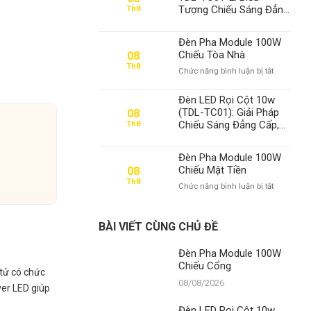
100W
Tượng Chiếu Sáng Đẳng
Th8
Chiếu
Cấp, Khẳng Định Vị Thế
Cổng
Số 1 Của Thành Đạt LED
Đèn Pha Module 100W
Chiếu Tòa Nhà
08
Th8
ở
Chức năng bình luận bị tắt
Đèn
Pha
Đèn LED Rọi Cột 10w
Module
(TDL-TC01): Giải Pháp
08
100W
Chiếu Sáng Đẳng Cấp,
Th8
Chiếu
Khẳng Định Vị Thế Số 1
Tòa
Của Thành Đạt LED
Nhà
Đèn Pha Module 100W
Chiếu Mặt Tiền
08
Th8
ở
Chức năng bình luận bị tắt
Đèn
Pha
Module
BÀI VIẾT CÙNG CHỦ ĐỀ
100W
Chiếu
Đèn Pha Module 100W
Mặt
Chiếu Cổng
Tiền
n tử có chức
08/08/2026
ver LED giúp
Đèn LED Rọi Cột 10w