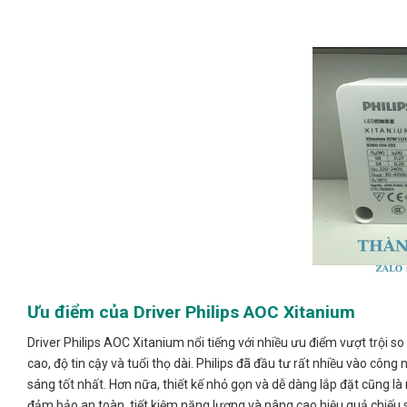
Ưu điểm của Driver Philips AOC Xitanium
Driver Philips AOC Xitanium nổi tiếng với nhiều ưu điểm vượt trội s
cao, độ tin cậy và tuổi thọ dài. Philips đã đầu tư rất nhiều vào c
sáng tốt nhất. Hơn nữa, thiết kế nhỏ gọn và dễ dàng lắp đặt cũng l
đảm bảo an toàn, tiết kiệm năng lượng và nâng cao hiệu quả chiếu 