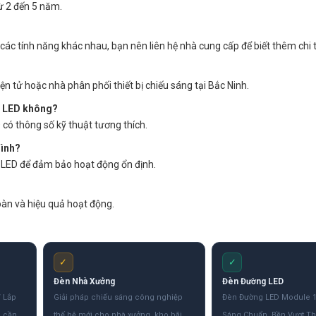
ừ 2 đến 5 năm.
ác tính năng khác nhau, bạn nên liên hệ nhà cung cấp để biết thêm chi t
n tử hoặc nhà phân phối thiết bị chiếu sáng tại Bắc Ninh.
èn LED không?
 có thông số kỹ thuật tương thích.
mình?
 LED để đảm bảo hoạt động ổn định.
àn và hiệu quả hoạt động.
✓
✓
Đèn Nhà Xưởng
Đèn Đường LED
 Lắp
Giải pháp chiếu sáng công nghiệp
Đèn Đường LED Module 
g cần
thế hệ mới cho nhà xưởng, kho bãi,
Sáng Chuẩn, Bền Vượt Th