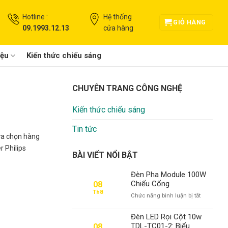
Hotline :
Hệ thống
GIỎ HÀNG
09.1993.12.13
cửa hàng
iệu
Kiến thức chiếu sáng
CHUYÊN TRANG CÔNG NGHỆ
Kiến thức chiếu sáng
Tin tức
lựa chọn hàng
r Philips
BÀI VIẾT NỔI BẬT
Đèn Pha Module 100W
Chiếu Cổng
08
Th8
ở
Chức năng bình luận bị tắt
Đèn
Pha
Đèn LED Rọi Cột 10w
Module
TDL-TC01-2: Biểu
08