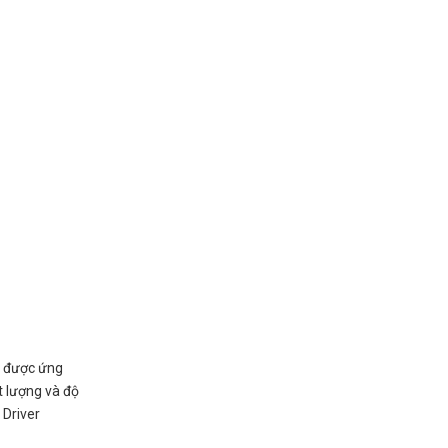
m được ứng
t lượng và độ
 Driver