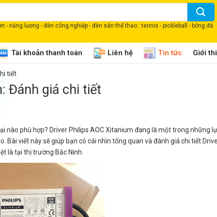
 - năng lượng - đèn công nghiệp - đèn sân thể thao : tennis - pickleball - bóng đá
Tài khoản thanh toán
Liên hệ
Tin tức
Giới th
i tiết
: Đánh giá chi tiết
oại nào phù hợp? Driver Philips AOC Xitanium đang là một trong những 
 Bài viết này sẽ giúp bạn có cái nhìn tổng quan và đánh giá chi tiết Drive
 là tại thị trường Bắc Ninh.