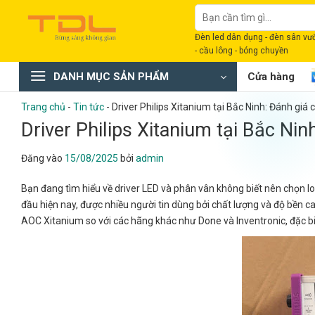
Bỏ
Tìm
qua
kiếm:
Đèn led dân dụng - đèn sân vườn
nội
- cầu lông - bóng chuyền
dung
DANH MỤC SẢN PHẨM
Cửa hàng
Trang chủ
-
Tin tức
-
Driver Philips Xitanium tại Bắc Ninh: Đánh giá ch
Driver Philips Xitanium tại Bắc Ninh
Đăng vào
15/08/2025
bởi
admin
Bạn đang tìm hiểu về driver LED và phân vân không biết nên chọn l
đầu hiện nay, được nhiều người tin dùng bởi chất lượng và độ bền cao.
AOC Xitanium so với các hãng khác như Done và Inventronic, đặc biệt