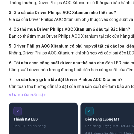
Thông thường, Driver Philips AOC Xitanium có thời gian bảo hành t
3. Giá cả của Driver Philips AOC Xitanium như thế nào?
Giá cả của Driver Philips AOC Xitanium phụ thuộc vào công suất và c
4. Có thể mua Driver Philips AOC Xitanium ở đâu tại Bắc Ninh?
Bạn có thể tìm mua Driver Philips AOC Xitanium tại các cửa hàng điệ
5. Driver Philips AOC Xitanium có phù hợp với tất cả các loại đ
Không, Driver Philips AOC Xitanium chỉ phù hợp với các loại đèn LED
6. Tôi nên chọn công suất driver như thế nào cho đèn LED của 
Công suất driver nên tương đương hoặc lớn hơn công suất của đèn
7. Tôi cần lưu ý gì khi lắp đặt Driver Philips AOC Xitanium?
Cần tuân thủ hướng dẫn lắp đặt của nhà sản xuất để đảm bảo an to
SẢN PHẨM NỔI BẬT
✓
✓
Thành Đạt LED
Đèn Năng Lượng MT
Đèn LED chính hãng
Đèn Năng Lượng Mặt Trời 300W
đặt không cần điện lưới, khôn