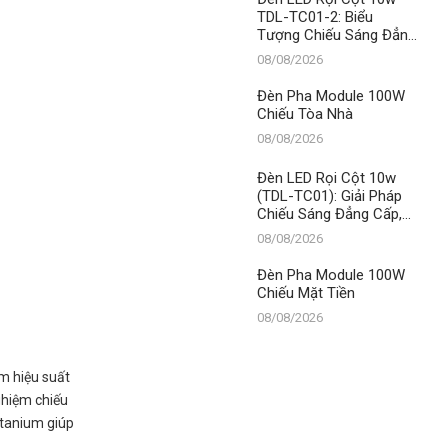
TDL-TC01-2: Biểu
Tượng Chiếu Sáng Đẳng
Cấp, Khẳng Định Vị Thế
08/08/2026
Số 1 Của Thành Đạt LED
Đèn Pha Module 100W
Chiếu Tòa Nhà
08/08/2026
Đèn LED Rọi Cột 10w
(TDL-TC01): Giải Pháp
Chiếu Sáng Đẳng Cấp,
Khẳng Định Vị Thế Số 1
08/08/2026
Của Thành Đạt LED
Đèn Pha Module 100W
Chiếu Mặt Tiền
08/08/2026
ồm hiệu suất
ghiệm chiếu
itanium giúp