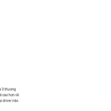
là 3 thương
iá cao hơn về
ại driver nào