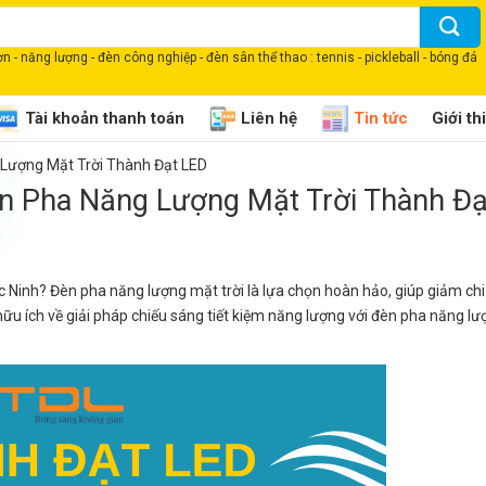
 - năng lượng - đèn công nghiệp - đèn sân thể thao : tennis - pickleball - bóng đá
Tài khoản thanh toán
Liên hệ
Tin tức
Giới th
 Lượng Mặt Trời Thành Đạt LED
èn Pha Năng Lượng Mặt Trời Thành Đ
c Ninh? Đèn pha năng lượng mặt trời là lựa chọn hoàn hảo, giúp giảm chi
hữu ích về giải pháp chiếu sáng tiết kiệm năng lượng với đèn pha năng lư