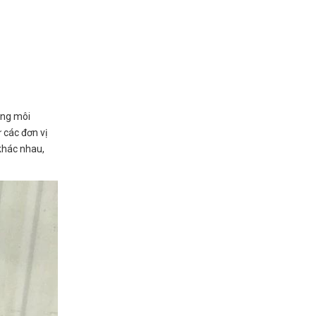
áng môi
 các đơn vị
khác nhau,