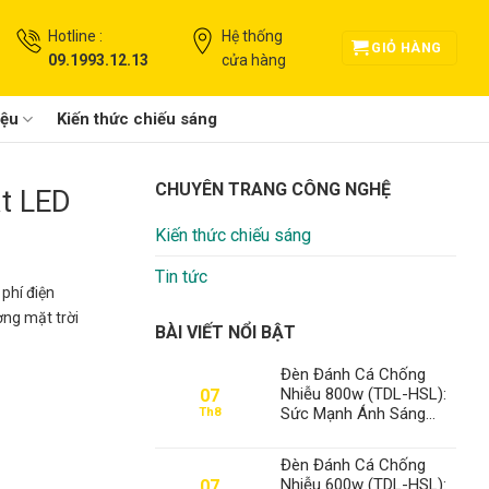
Hotline :
Hệ thống
GIỎ HÀNG
09.1993.12.13
cửa hàng
iệu
Kiến thức chiếu sáng
CHUYÊN TRANG CÔNG NGHỆ
ạt LED
Kiến thức chiếu sáng
Tin tức
 phí điện
ợng mặt trời
BÀI VIẾT NỔI BẬT
Đèn Đánh Cá Chống
Nhiễu 800w (TDL-HSL):
07
Sức Mạnh Ánh Sáng
Th8
Vượt Trội, Khẳng Định
Vị Thế Số 1 Thanh Đạt
Đèn Đánh Cá Chống
LED
Nhiễu 600w (TDL-HSL):
07