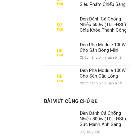
Siêu Phẩm Chiếu Sáng,
Th8
Khẳng Định Vị Thế Số 1
Thanh Đạt LED
Đèn Đánh Cá Chống
Nhiễu 500w (TDL-HSL):
07
Chìa Khóa Thành Công
Th8
Dưới Lòng Đại Dương –
Đẳng Cấp Số 1 Từ
Đèn Pha Module 100W
Thanh Đạt LED
Cho Sân Bóng Mini
06
Th8
ở
Chức năng bình luận bị tắt
Đèn
Pha
Đèn Pha Module 100W
Module
Cho Sân Cầu Lông
06
100W
Th8
ở
Chức năng bình luận bị tắt
Cho
Đèn
Sân
Pha
Bóng
Module
Mini
BÀI VIẾT CÙNG CHỦ ĐỀ
100W
Cho
Đèn Đánh Cá Chống
Sân
Nhiễu 800w (TDL-HSL):
Cầu
Sức Mạnh Ánh Sáng
Lông
Vượt Trội, Khẳng Định
07/08/2026
Vị Thế Số 1 Thanh Đạt