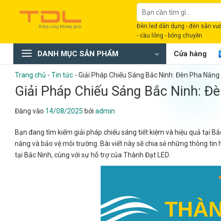
Bỏ
Tìm
qua
kiếm:
Đèn led dân dụng - đèn sân vườn
nội
- cầu lông - bóng chuyền
dung
DANH MỤC SẢN PHẨM
Cửa hàng
Trang chủ
-
Tin tức
-
Giải Pháp Chiếu Sáng Bắc Ninh: Đèn Pha Năng
Giải Pháp Chiếu Sáng Bắc Ninh: Đ
Đăng vào
14/08/2025
bởi
admin
Bạn đang tìm kiếm giải pháp chiếu sáng tiết kiệm và hiệu quả tại Bắ
năng và bảo vệ môi trường. Bài viết này sẽ chia sẻ những thông tin 
tại Bắc Ninh, cùng với sự hỗ trợ của Thành Đạt LED.