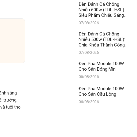
LED
Đèn Đánh Cá Chống
Nhiễu 600w (TDL-HSL):
Siêu Phẩm Chiếu Sáng,
Khẳng Định Vị Thế Số 1
07/08/2026
Thanh Đạt LED
Đèn Đánh Cá Chống
Nhiễu 500w (TDL-HSL):
Chìa Khóa Thành Công
Dưới Lòng Đại Dương –
07/08/2026
Đẳng Cấp Số 1 Từ
Thanh Đạt LED
Đèn Pha Module 100W
Cho Sân Bóng Mini
06/08/2026
Đèn Pha Module 100W
 ánh sáng
Cho Sân Cầu Lông
ôi trường,
06/08/2026
và tuổi thọ