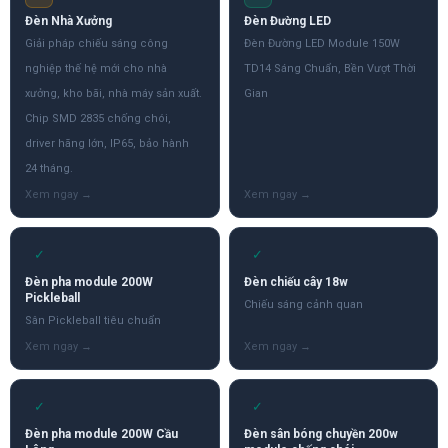
Đèn Nhà Xưởng
Đèn Đường LED
Giải pháp chiếu sáng công
Đèn Đường LED Module 150W
nghiệp thế hệ mới cho nhà
TD14 Sáng Chuẩn, Bền Vượt Thời
xưởng, kho bãi, nhà máy sản xuất.
Gian
Chip SMD 2835 chống chói,
driver hãng lớn, IP65, bảo hành
24 tháng.
✓
✓
Đèn pha module 200W
Đèn chiếu cây 18w
Pickleball
Chiếu sáng cảnh quan
Sân Pickleball tiêu chuẩn
✓
✓
Đèn pha module 200W Cầu
Đèn sân bóng chuyền 200w