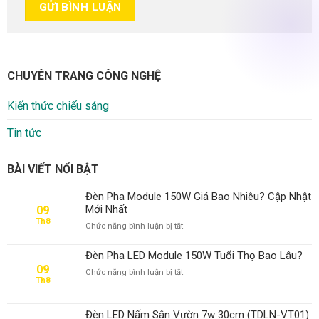
CHUYÊN TRANG CÔNG NGHỆ
Kiến thức chiếu sáng
Tin tức
BÀI VIẾT NỔI BẬT
Đèn Pha Module 150W Giá Bao Nhiêu? Cập Nhật
Mới Nhất
09
Th8
ở
Chức năng bình luận bị tắt
Đèn
Pha
Đèn Pha LED Module 150W Tuổi Thọ Bao Lâu?
Module
09
ở
Chức năng bình luận bị tắt
150W
Th8
Đèn
Giá
Pha
Bao
LED
Nhiêu?
Đèn LED Nấm Sân Vườn 7w 30cm (TDLN-VT01):