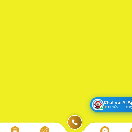
Chat với AI 
Tư vấn LED sỉ n