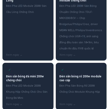
Lông
module chống chói
Đèn Pha LED Module 200W Sân
Đèn Pha LED 200W Sân Bóng
Cầu Lông Chống Chói
Chuyền Chống Chói TDLF-
MKH200-BCV — Chip
Bridgelux/Philips/Cree, driver
MEAN WELL/Philips/Inventronics.
Chống chói UGR<19, ánh sáng
đồng đều toàn sân 18×9m, tiêu
chuẩn thi đấu FIVB quốc tế
✓
✓
Đèn sân bóng đá mini 200w
Đèn sân bóng rổ 200w module
chống chói
cao cấp
Đèn Pha LED Module 200W
Đèn Pha Sân Bóng Rổ 200W
Khung Hộp Chống Chói Cho Sân
Chống Chói Module Khung Hộp
Bóng Đá Mini