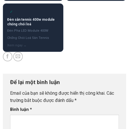
✓
Đèn sân tennis 400w module
chống chói loá
Đèn Pha LED Module 400W
Chống Chói Loá Sân Tennis
Để lại một bình luận
Email của bạn sẽ không được hiển thị công khai.
Các
trường bắt buộc được đánh dấu
*
Bình luận
*