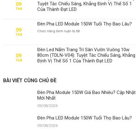
Module
Cập
Tuyệt Tác Chiếu Sáng, Khẳng Định Vị Thế Số 1
09
150W
Nhật
Của Thành Đạt LED
Th8
Tuổi
Mới
Thọ
Nhất
Bao
Đèn Pha LED Module 150W Tuổi Thọ Bao Lâu?
Lâu?
09
ở
Chức năng bình luận bị tắt
Th8
Đèn
Pha
LED
Đèn Led Nấm Trang Trí Sân Vườn Vuông 10w
Module
80cm (TDLN-V04): Tuyệt Tác Chiếu Sáng, Khẳng
09
150W
Định Vị Thế Số 1 Của Thành Đạt LED
Th8
Tuổi
Thọ
Bao
Lâu?
BÀI VIẾT CÙNG CHỦ ĐỀ
Đèn Pha Module 150W Giá Bao Nhiêu? Cập Nhật
Mới Nhất
09/08/2026
Đèn Pha LED Module 150W Tuổi Thọ Bao Lâu?
09/08/2026