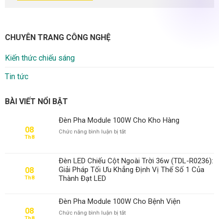
CHUYÊN TRANG CÔNG NGHỆ
Kiến thức chiếu sáng
Tin tức
BÀI VIẾT NỔI BẬT
Đèn Pha Module 100W Cho Kho Hàng
08
ở
Chức năng bình luận bị tắt
Th8
Đèn
Pha
Module
Đèn LED Chiếu Cột Ngoài Trời 36w (TDL-R0236):
100W
Giải Pháp Tối Ưu Khẳng Định Vị Thế Số 1 Của
08
Cho
Thành Đạt LED
Th8
Kho
Hàng
Đèn Pha Module 100W Cho Bệnh Viện
08
ở
Chức năng bình luận bị tắt
Th8