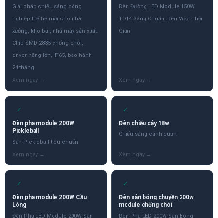
Giải pháp chiếu sáng công
Đèn Đường LED Module 150W
nghiệp thế hệ mới cho nhà
TD14 Sáng Chuẩn, Bền Vượt Thời
xưởng, kho bãi, nhà máy sản xuất.
Gian
Chip SMD 2835 chống chói,
driver hãng lớn, IP65, bảo hành
24 tháng.
✓
✓
Đèn pha module 200W
Đèn chiếu cây 18w
Pickleball
Chiếu sáng cảnh quan
Sân Pickleball tiêu chuẩn
✓
✓
Đèn pha module 200W Cầu
Đèn sân bóng chuyền 200w
Lông
module chống chói
Đèn Pha LED Module 200W Sân
Đèn Pha LED 200W Sân Bóng