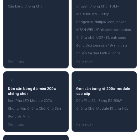
Cầu Lông Chống Chói
Chuyền Chống Chói TDLF-
MKH200-BCV — Chip
Bridgelux/Philips/Cree, driver
MEAN WELL/Philips/Inventronics.
Chống chói UGR<19, ánh sáng
đồng đều toàn sân 18×9m, tiêu
chuẩn thi đấu FIVB quốc tế
✓
✓
Đèn sân bóng đá mini 200w
Đèn sân bóng rổ 200w module
chống chói
cao cấp
Đèn Pha LED Module 200W
Đèn Pha Sân Bóng Rổ 200W
Khung Hộp Chống Chói Cho Sân
Chống Chói Module Khung Hộp
Bóng Đá Mini