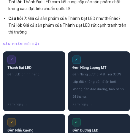
Trả lời:
Thành Đạt LED cam kết cung cấp các sản phẩm chất
lượng cao, đạt tiêu chuẩn quốc tế.
Câu hỏi 7:
Giá cả sản phẩm của Thành Đạt LED như thế nào?
Trả lời:
Giá cả sản phẩm của Thành Đạt LED rất cạnh tranh trên
thị trường.
SẢN PHẨM NỔI BẬT
✓
✓
Thành Đạt LED
Đèn Năng Lượng MT
Đèn LED chính hãng
Đèn Năng Lượng Mặt Trời 300W
Lắp đặt không cần điện lưới,
không cần đào đường, bảo hành
24 tháng.
✓
✓
Đèn Nhà Xưởng
Đèn Đường LED