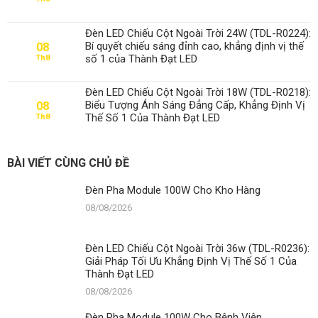
Đèn
Pha
Module
Đèn LED Chiếu Cột Ngoài Trời 24W (TDL-R0224):
100W
Bí quyết chiếu sáng đỉnh cao, khẳng định vị thế
08
Cho
số 1 của Thành Đạt LED
Th8
Bệnh
Viện
Đèn LED Chiếu Cột Ngoài Trời 18W (TDL-R0218):
Biểu Tượng Ánh Sáng Đẳng Cấp, Khẳng Định Vị
08
Thế Số 1 Của Thành Đạt LED
Th8
BÀI VIẾT CÙNG CHỦ ĐỀ
Đèn Pha Module 100W Cho Kho Hàng
08/08/2026
Đèn LED Chiếu Cột Ngoài Trời 36w (TDL-R0236):
Giải Pháp Tối Ưu Khẳng Định Vị Thế Số 1 Của
Thành Đạt LED
08/08/2026
Đèn Pha Module 100W Cho Bệnh Viện