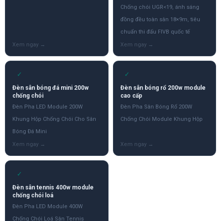
Chống chói UGR<19, ánh sáng
đồng đều toàn sân 18×9m, tiêu
chuẩn thi đấu FIVB quốc tế
✓
✓
Đèn sân bóng đá mini 200w
Đèn sân bóng rổ 200w module
chống chói
cao cấp
Đèn Pha LED Module 200W
Đèn Pha Sân Bóng Rổ 200W
Khung Hộp Chống Chói Cho Sân
Chống Chói Module Khung Hộp
Bóng Đá Mini
✓
Đèn sân tennis 400w module
chống chói loá
Đèn Pha LED Module 400W
Chống Chói Loá Sân Tennis