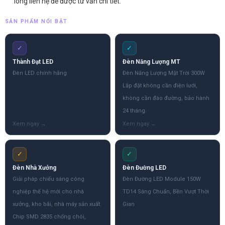
lòng liên hệ để được tư vấn chi tiết.
SẢN PHẨM NỔI BẬT
✓
✓
Thành Đạt LED
Đèn Năng Lượng MT
Đèn LED chính hãng
Đèn Năng Lượng Mặt Trời 300W
Lắp đặt không cần điện lưới,
không cần đào đường, bảo hành
24 tháng.
✓
✓
Đèn Nhà Xưởng
Đèn Đường LED
Giải pháp chiếu sáng công
Đèn Đường LED Module 150W
nghiệp thế hệ mới cho nhà
TD14 Sáng Chuẩn, Bền Vượt Thời
xưởng, kho bãi, nhà máy sản xuất.
Gian
Chip SMD 2835 chống chói,