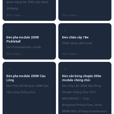
driver hãng lớn, IP65, bảo hành
24 tháng.
✓
✓
Đèn pha module 200W
Đèn chiếu cây 18w
Pickleball
Chiếu sáng cảnh quan
Sân Pickleball tiêu chuẩn
✓
✓
Đèn pha module 200W Cầu
Đèn sân bóng chuyền 200w
Lông
module chống chói
Đèn Pha LED Module 200W Sân
Đèn Pha LED 200W Sân Bóng
Cầu Lông Chống Chói
Chuyền Chống Chói TDLF-
MKH200-BCV — Chip
Bridgelux/Philips/Cree, driver
MEAN WELL/Philips/Inventronics.