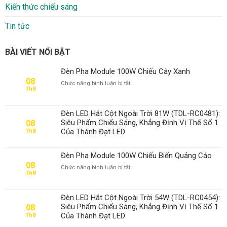
Kiến thức chiếu sáng
Tin tức
BÀI VIẾT NỔI BẬT
Đèn Pha Module 100W Chiếu Cây Xanh
08
ở
Chức năng bình luận bị tắt
Th8
Đèn
Pha
Module
Đèn LED Hắt Cột Ngoài Trời 81W (TDL-RC0481):
100W
Siêu Phẩm Chiếu Sáng, Khẳng Định Vị Thế Số 1
08
Chiếu
Của Thành Đạt LED
Th8
Cây
Xanh
Đèn Pha Module 100W Chiếu Biển Quảng Cáo
08
ở
Chức năng bình luận bị tắt
Th8
Đèn
Pha
Module
Đèn LED Hắt Cột Ngoài Trời 54W (TDL-RC0454):
100W
Siêu Phẩm Chiếu Sáng, Khẳng Định Vị Thế Số 1
08
Chiếu
Của Thành Đạt LED
Th8
Biển