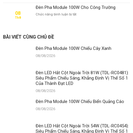
Quảng
Cáo
Đèn Pha Module 100W Cho Công Trường
08
ở
Chức năng bình luận bị tắt
Th8
Đèn
Pha
Module
100W
BÀI VIẾT CÙNG CHỦ ĐỀ
Cho
Công
Đèn Pha Module 100W Chiếu Cây Xanh
Trường
08/08/2026
Đèn LED Hắt Cột Ngoài Trời 81W (TDL-RC0481):
Siêu Phẩm Chiếu Sáng, Khẳng Định Vị Thế Số 1
Của Thành Đạt LED
08/08/2026
Đèn Pha Module 100W Chiếu Biển Quảng Cáo
08/08/2026
Đèn LED Hắt Cột Ngoài Trời 54W (TDL-RC0454):
Siêu Phẩm Chiếu Sáng, Khẳng Định Vị Thế Số 1