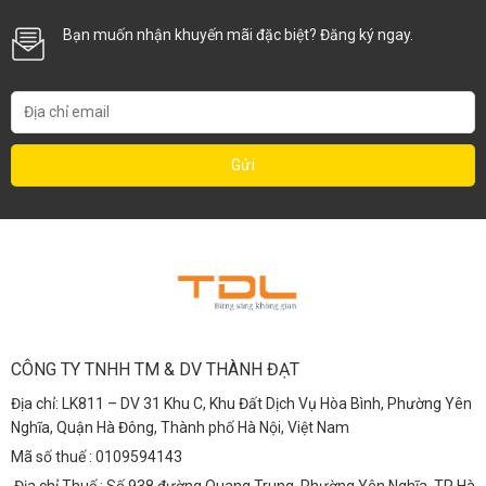
Bạn muốn nhận khuyến mãi đặc biệt? Đăng ký ngay.
CÔNG TY TNHH TM & DV THÀNH ĐẠT
Địa chỉ: LK811 – DV 31 Khu C, Khu Đất Dịch Vụ Hòa Bình, Phường Yên
Nghĩa, Quận Hà Đông, Thành phố Hà Nội, Việt Nam
Mã số thuế : 0109594143
Địa chỉ Thuế : Số 938 đường Quang Trung, Phường Yên Nghĩa, TP Hà