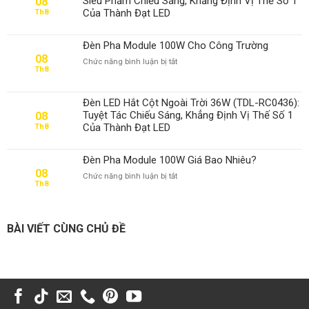
Siêu Phẩm Chiếu Sáng, Khẳng Định Vị Thế Số 1
08
Chiếu
Của Thành Đạt LED
Th8
Biển
Quảng
Cáo
Đèn Pha Module 100W Cho Công Trường
08
ở
Chức năng bình luận bị tắt
Th8
Đèn
Pha
Module
Đèn LED Hắt Cột Ngoài Trời 36W (TDL-RC0436):
100W
Tuyệt Tác Chiếu Sáng, Khẳng Định Vị Thế Số 1
08
Cho
Của Thành Đạt LED
Th8
Công
Trường
Đèn Pha Module 100W Giá Bao Nhiêu?
08
ở
Chức năng bình luận bị tắt
Th8
Đèn
Pha
Module
100W
BÀI VIẾT CÙNG CHỦ ĐỀ
Giá
Bao
Nhiêu?