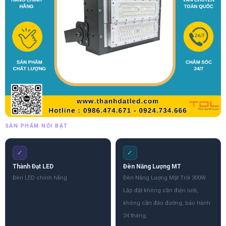
SẢN PHẨM NỔI BẬT
✓
✓
Thành Đạt LED
Đèn Năng Lượng MT
Đèn LED chính hãng
Đèn Năng Lượng Mặt Trời 300W
Lắp đặt không cần điện lưới,
không cần đào đường, bảo hành
24 tháng.