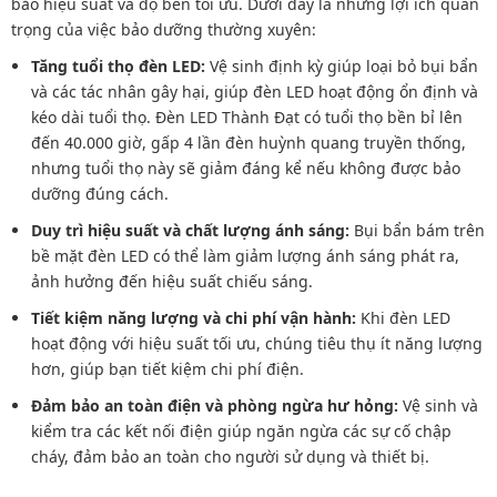
bảo hiệu suất và độ bền tối ưu. Dưới đây là những lợi ích quan
trọng của việc bảo dưỡng thường xuyên:
Tăng tuổi thọ đèn LED:
Vệ sinh định kỳ giúp loại bỏ bụi bẩn
và các tác nhân gây hại, giúp đèn LED hoạt động ổn định và
kéo dài tuổi thọ. Đèn LED Thành Đạt có tuổi thọ bền bỉ lên
đến 40.000 giờ, gấp 4 lần đèn huỳnh quang truyền thống,
nhưng tuổi thọ này sẽ giảm đáng kể nếu không được bảo
dưỡng đúng cách.
Duy trì hiệu suất và chất lượng ánh sáng:
Bụi bẩn bám trên
bề mặt đèn LED có thể làm giảm lượng ánh sáng phát ra,
ảnh hưởng đến hiệu suất chiếu sáng.
Tiết kiệm năng lượng và chi phí vận hành:
Khi đèn LED
hoạt động với hiệu suất tối ưu, chúng tiêu thụ ít năng lượng
hơn, giúp bạn tiết kiệm chi phí điện.
Đảm bảo an toàn điện và phòng ngừa hư hỏng:
Vệ sinh và
kiểm tra các kết nối điện giúp ngăn ngừa các sự cố chập
cháy, đảm bảo an toàn cho người sử dụng và thiết bị.