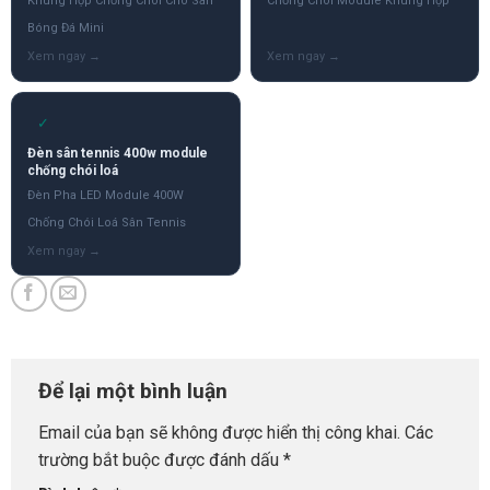
Khung Hộp Chống Chói Cho Sân
Chống Chói Module Khung Hộp
Bóng Đá Mini
✓
Đèn sân tennis 400w module
chống chói loá
Đèn Pha LED Module 400W
Chống Chói Loá Sân Tennis
Để lại một bình luận
Email của bạn sẽ không được hiển thị công khai.
Các
trường bắt buộc được đánh dấu
*