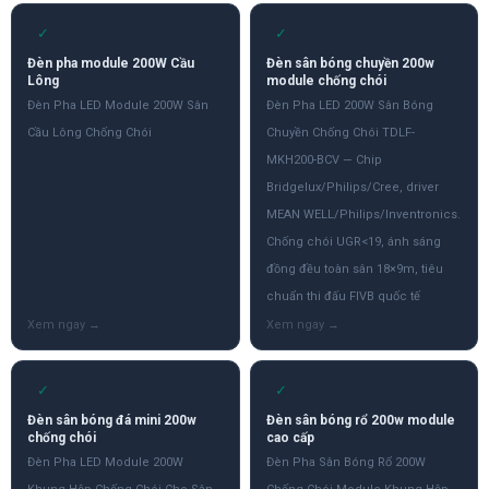
✓
✓
Đèn pha module 200W Cầu
Đèn sân bóng chuyền 200w
Lông
module chống chói
Đèn Pha LED Module 200W Sân
Đèn Pha LED 200W Sân Bóng
Cầu Lông Chống Chói
Chuyền Chống Chói TDLF-
MKH200-BCV — Chip
Bridgelux/Philips/Cree, driver
MEAN WELL/Philips/Inventronics.
Chống chói UGR<19, ánh sáng
đồng đều toàn sân 18×9m, tiêu
chuẩn thi đấu FIVB quốc tế
✓
✓
Đèn sân bóng đá mini 200w
Đèn sân bóng rổ 200w module
chống chói
cao cấp
Đèn Pha LED Module 200W
Đèn Pha Sân Bóng Rổ 200W