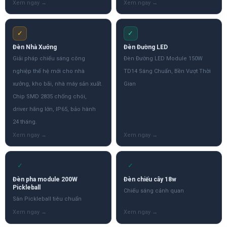
✓
✓
Đèn Nhà Xưởng
Đèn Đường LED
Giải pháp chiếu sáng công
Đèn Đường LED Module 150W
nghiệp thế hệ mới cho nhà
TD14 Sáng Chuẩn, Bền Vượt Thời
xưởng, kho bãi, nhà máy sản xuất.
Gian
Chip SMD 2835 chống chói,
driver hãng lớn, IP65, bảo hành
24 tháng.
✓
✓
Đèn pha module 200W
Đèn chiếu cây 18w
Pickleball
Chiếu sáng cảnh quan
Sân Pickleball tiêu chuẩn