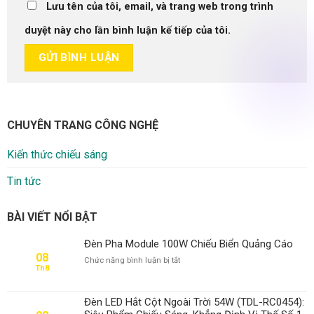
Lưu tên của tôi, email, và trang web trong trình
duyệt này cho lần bình luận kế tiếp của tôi.
CHUYÊN TRANG CÔNG NGHỆ
Kiến thức chiếu sáng
Tin tức
BÀI VIẾT NỔI BẬT
Đèn Pha Module 100W Chiếu Biển Quảng Cáo
08
ở
Chức năng bình luận bị tắt
Th8
Đèn
Pha
Module
Đèn LED Hắt Cột Ngoài Trời 54W (TDL-RC0454):
100W