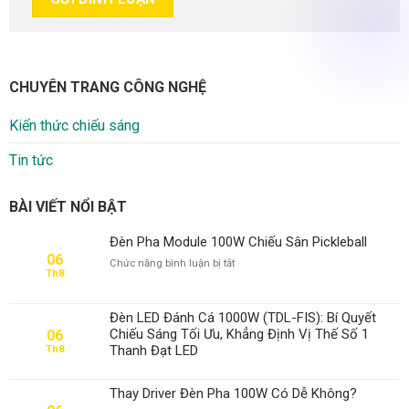
CHUYÊN TRANG CÔNG NGHỆ
Kiến thức chiếu sáng
Tin tức
BÀI VIẾT NỔI BẬT
Đèn Pha Module 100W Chiếu Sân Pickleball
06
ở
Chức năng bình luận bị tắt
Th8
Đèn
Pha
Module
Đèn LED Đánh Cá 1000W (TDL-FIS): Bí Quyết
100W
Chiếu Sáng Tối Ưu, Khẳng Định Vị Thế Số 1
06
Chiếu
Thanh Đạt LED
Th8
Sân
Pickleball
Thay Driver Đèn Pha 100W Có Dễ Không?