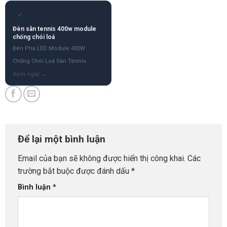
✓
Đèn sân tennis 400w module
chống chói loá
Đèn Pha LED Module 400W
Chống Chói Loá Sân Tennis
Để lại một bình luận
Email của bạn sẽ không được hiển thị công khai.
Các
trường bắt buộc được đánh dấu
*
Bình luận
*