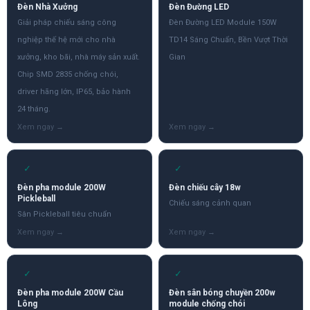
Đèn Nhà Xưởng
Đèn Đường LED
Giải pháp chiếu sáng công
Đèn Đường LED Module 150W
nghiệp thế hệ mới cho nhà
TD14 Sáng Chuẩn, Bền Vượt Thời
xưởng, kho bãi, nhà máy sản xuất.
Gian
Chip SMD 2835 chống chói,
driver hãng lớn, IP65, bảo hành
24 tháng.
✓
✓
Đèn pha module 200W
Đèn chiếu cây 18w
Pickleball
Chiếu sáng cảnh quan
Sân Pickleball tiêu chuẩn
✓
✓
Đèn pha module 200W Cầu
Đèn sân bóng chuyền 200w
Lông
module chống chói