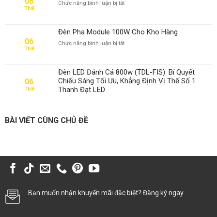
06
ở
Chức năng bình luận bị tắt
Th8
Thay
Driver
Đèn
Đèn Pha Module 100W Cho Kho Hàng
Pha
06
ở
Chức năng bình luận bị tắt
100W
Th8
Đèn
Có
Pha
Dễ
Module
Không?
Đèn LED Đánh Cá 800w (TDL-FIS): Bí Quyết
100W
Chiếu Sáng Tối Ưu, Khẳng Định Vị Thế Số 1
06
Cho
Thanh Đạt LED
Th8
Kho
Hàng
BÀI VIẾT CÙNG CHỦ ĐỀ
Bạn muốn nhận khuyến mãi đặc biệt? Đăng ký ngay.