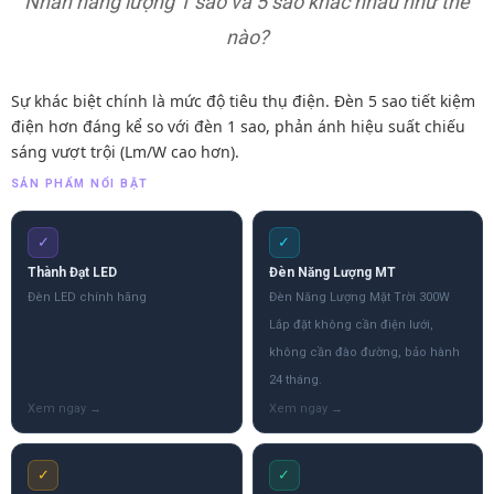
Nhãn năng lượng 1 sao và 5 sao khác nhau như thế
nào?
Sự khác biệt chính là mức độ tiêu thụ điện. Đèn 5 sao tiết kiệm
điện hơn đáng kể so với đèn 1 sao, phản ánh hiệu suất chiếu
sáng vượt trội (Lm/W cao hơn).
SẢN PHẨM NỔI BẬT
✓
✓
Thành Đạt LED
Đèn Năng Lượng MT
Đèn LED chính hãng
Đèn Năng Lượng Mặt Trời 300W
Lắp đặt không cần điện lưới,
không cần đào đường, bảo hành
24 tháng.
✓
✓