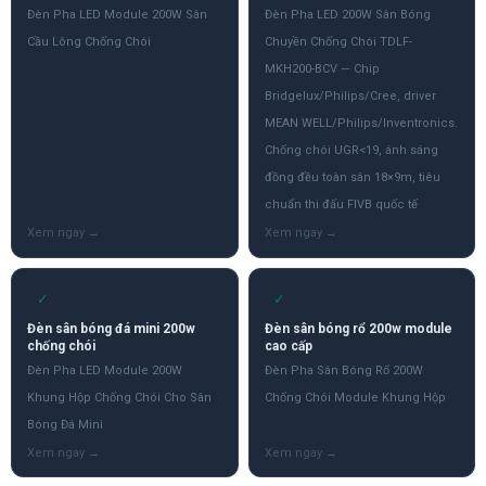
Đèn Pha LED Module 200W Sân
Đèn Pha LED 200W Sân Bóng
Cầu Lông Chống Chói
Chuyền Chống Chói TDLF-
MKH200-BCV — Chip
Bridgelux/Philips/Cree, driver
MEAN WELL/Philips/Inventronics.
Chống chói UGR<19, ánh sáng
đồng đều toàn sân 18×9m, tiêu
chuẩn thi đấu FIVB quốc tế
✓
✓
Đèn sân bóng đá mini 200w
Đèn sân bóng rổ 200w module
chống chói
cao cấp
Đèn Pha LED Module 200W
Đèn Pha Sân Bóng Rổ 200W
Khung Hộp Chống Chói Cho Sân
Chống Chói Module Khung Hộp
Bóng Đá Mini