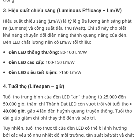
3. Hiệu suất chiếu sáng (Luminous Efficacy – Lm/W)
Hiệu suất chiếu sáng (Lm/W) là tỷ lệ giữa lượng ánh sáng phát
ra (Lumens) và công suất tiêu thụ (Watt). Chỉ số này cho biết
khả năng chuyển đổi điện năng thành quang năng của đèn.
Đèn LED chất lượng nên có Lm/W tối thiểu:
Đèn LED thông thường:
80-100 Lm/W
Đèn LED cao cấp:
100-150 Lm/W
Đèn LED siêu tiết kiệm:
>150 Lm/W
4. Tuổi thọ (Lifespan – giờ)
Tuổi thọ trung bình của đèn LED “xịn” thường từ 25.000 đến
50.000 giờ, thậm chí Thành Đạt LED còn vượt trội với tuổi thọ
>
40.000 giờ
, gấp 4 lần đèn huỳnh quang truyền thống. Tuổi thọ
dài giúp giảm chi phí thay thế đèn và bảo trì.
Tuy nhiên, tuổi thọ thực tế của đèn LED có thể bị ảnh hưởng
bởi các yếu tố như nhiệt độ môi trường, tần suất bật/tắt và chất