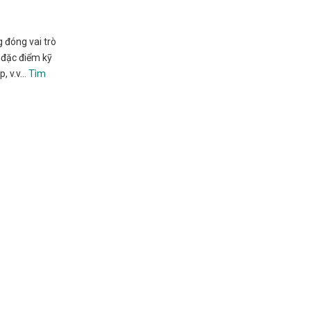
 đóng vai trò
 đặc điểm kỹ
p, v.v…
Tìm