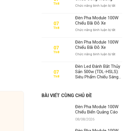
100W
Th8
ở
Chức năng bình luận bị tắt
Chiếu
Đèn
Biển
Pha
Quảng
Đèn Pha Module 100W
Module
Cáo
Chiếu Bãi Đỗ Xe
07
100W
Th8
ở
Chức năng bình luận bị tắt
Chiếu
Đèn
Công
Pha
Trường
Đèn Pha Module 100W
Module
Chiếu Bãi Đỗ Xe
07
100W
Th8
ở
Chức năng bình luận bị tắt
Chiếu
Đèn
Bãi
Pha
Đỗ
Đèn Led Đánh Bắt Thủy
Module
Xe
Sản 500w (TDL-HSLS):
07
100W
Siêu Phẩm Chiếu Sáng
Th8
Chiếu
Từ Thanh Đạt LED –
Bãi
Chìa Khóa Thành Công
Đỗ
Xe
BÀI VIẾT CÙNG CHỦ ĐỀ
Đèn Pha Module 100W
Chiếu Biển Quảng Cáo
08/08/2026
Đèn Pha Module 100W