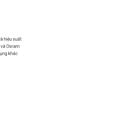
và hiệu suất
c và Osram
dụng khác