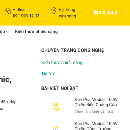
Hotline :
Hệ thống
GIỎ HÀNG
09.1993.12.13
cửa hàng
iệu
Kiến thức chiếu sáng
CHUYÊN TRANG CÔNG NGHỆ
Kiến thức chiếu sáng
Tin tức
nic,
BÀI VIẾT NỔI BẬT
Đèn Pha Module 100W
 đầu, đáp
Chiếu Biển Quảng Cáo
08
e,
Th8
ở
Chức năng bình luận bị tắt
Đèn
Pha
Đèn Pha Module 100W
Module
Chiếu Công Trường
07