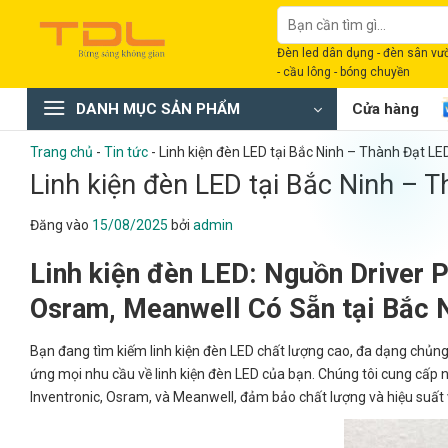
Bỏ
Tìm
qua
kiếm:
Đèn led dân dụng - đèn sân vườn
nội
- cầu lông - bóng chuyền
dung
DANH MỤC SẢN PHẨM
Cửa hàng
Trang chủ
-
Tin tức
-
Linh kiện đèn LED tại Bắc Ninh – Thành Đạt LE
Linh kiện đèn LED tại Bắc Ninh – 
Đăng vào
15/08/2025
bởi
admin
Linh kiện đèn LED: Nguồn Driver P
Osram, Meanwell Có Sẵn tại Bắc 
Bạn đang tìm kiếm linh kiện đèn LED chất lượng cao, đa dạng chủng
ứng mọi nhu cầu về linh kiện đèn LED của bạn. Chúng tôi cung cấp n
Inventronic, Osram, và Meanwell, đảm bảo chất lượng và hiệu suất v