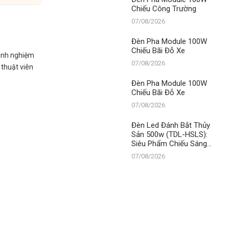
Chiếu Công Trường
07/08/2026
Đèn Pha Module 100W
Chiếu Bãi Đỗ Xe
kinh nghiệm
07/08/2026
 thuật viên
Đèn Pha Module 100W
Chiếu Bãi Đỗ Xe
07/08/2026
Đèn Led Đánh Bắt Thủy
Sản 500w (TDL-HSLS):
Siêu Phẩm Chiếu Sáng
Từ Thanh Đạt LED –
07/08/2026
Chìa Khóa Thành Công