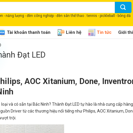
 - năng lượng - đèn công nghiệp - đèn sân thể thao : tennis - pickleball - bóng đá
Tài khoản thanh toán
Liên hệ
Tin tức
Giới th
D
Thành Đạt LED
hilips, AOC Xitanium, Done, Inventro
Ninh
 loại và có sẵn tại Bắc Ninh? Thành Đạt LED tự hào là nhà cung cấp hàng
guồn Driver từ các thương hiệu nổi tiếng như Philips, AOC Xitanium, Don
ượt trội.