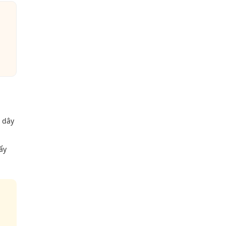
 dây
ẩy