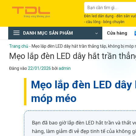
Bỏ
Tìm
qua
kiếm:
Đèn led dân dụng - đèn sân vườn
nội
- cầu lông - bóng chuyền
dung
DANH MỤC SẢN PHẨM
Cửa hàng
Trang chủ
-
Mẹo lắp đèn LED dây hắt trần thẳng tắp, không bị móp
Mẹo lắp đèn LED dây hắt trần thẳ
Đăng vào
22/01/2026
bởi
admin
Mẹo lắp đèn LED dây h
móp méo
Bạn đã bao giờ lắp đèn LED hắt trần và thất 
hàng, làm giảm đi vẻ đẹp tinh tế của không g