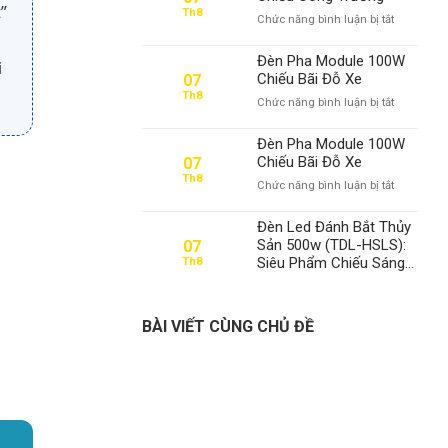
100W
”
Th8
ở
Chức năng bình luận bị tắt
Chiếu
Đèn
Biển
Pha
Quảng
Đèn Pha Module 100W
i
Module
Cáo
Chiếu Bãi Đỗ Xe
07
100W
Th8
ở
Chức năng bình luận bị tắt
Chiếu
Đèn
Công
Pha
Trường
Đèn Pha Module 100W
Module
Chiếu Bãi Đỗ Xe
07
100W
Th8
ở
Chức năng bình luận bị tắt
Chiếu
Đèn
Bãi
Pha
Đỗ
Đèn Led Đánh Bắt Thủy
Module
Xe
Sản 500w (TDL-HSLS):
07
100W
Siêu Phẩm Chiếu Sáng
Th8
Chiếu
Từ Thanh Đạt LED –
Bãi
Chìa Khóa Thành Công
Đỗ
Xe
BÀI VIẾT CÙNG CHỦ ĐỀ