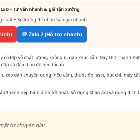
 LED – tư vấn nhanh & giá tận xưởng
g suất + Số lượng để nhận báo giá nhanh
hính)
Zalo 2 (Hỗ trợ nhanh)
y có lớp vỏ chất lượng, không bị gấp khúc sẵn. Dây LED Thành Đạt
a đập và đảm bảo độ bền tối ưu.
 keo dán chuyên dụng (nếu cần), thước đo laser, bút chì, máy cắt
dán/thanh nẹp bám dính tốt nhất. Sử dụng khăn ẩm và dung dịch t
mật từ chuyên gia: