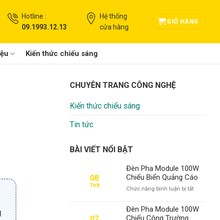
Hotline :
Hệ thống
GIỎ HÀNG
09.1993.12.13
cửa hàng
iệu
Kiến thức chiếu sáng
CHUYÊN TRANG CÔNG NGHỆ
Kiến thức chiếu sáng
Tin tức
BÀI VIẾT NỔI BẬT
Đèn Pha Module 100W
Chiếu Biển Quảng Cáo
08
Th8
ở
Chức năng bình luận bị tắt
Đèn
Pha
Đèn Pha Module 100W
g
Module
Chiếu Công Trường
07