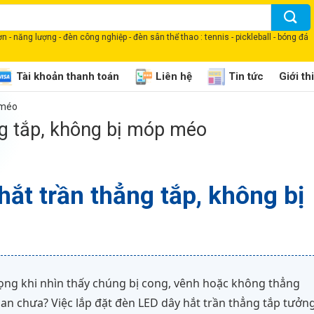
 - năng lượng - đèn công nghiệp - đèn sân thể thao : tennis - pickleball - bóng đá
Tài khoản thanh toán
Liên hệ
Tin tức
Giới th
 méo
ng tắp, không bị móp méo
ắt trần thẳng tắp, không bị
vọng khi nhìn thấy chúng bị cong, vênh hoặc không thẳng
ian chưa? Việc lắp đặt đèn LED dây hắt trần thẳng tắp tưởn