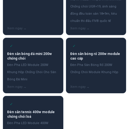
Chống chói UGR<19, ánh sáng
đồng đều toàn sân 18×9m, tiêu
chuẩn thi đấu FIVB quốc tế
✓
✓
Đèn sân bóng đá mini 200w
Đèn sân bóng rổ 200w module
chống chói
cao cấp
Đèn Pha LED Module 200W
Đèn Pha Sân Bóng Rổ 200W
Khung Hộp Chống Chói Cho Sân
Chống Chói Module Khung Hộp
Bóng Đá Mini
✓
Đèn sân tennis 400w module
chống chói loá
Đèn Pha LED Module 400W