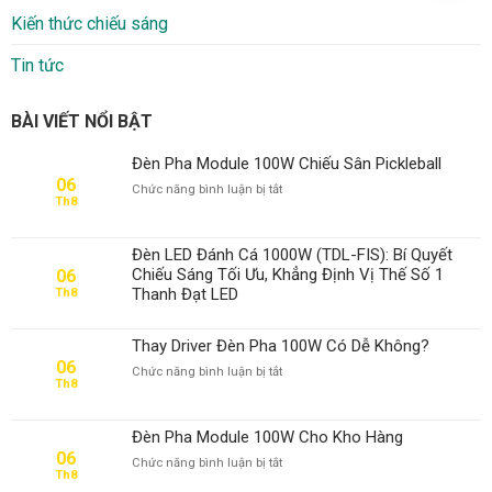
Kiến thức chiếu sáng
Tin tức
BÀI VIẾT NỔI BẬT
Đèn Pha Module 100W Chiếu Sân Pickleball
06
ở
Chức năng bình luận bị tắt
Th8
Đèn
Pha
Module
Đèn LED Đánh Cá 1000W (TDL-FIS): Bí Quyết
100W
Chiếu Sáng Tối Ưu, Khẳng Định Vị Thế Số 1
06
Chiếu
Thanh Đạt LED
Th8
Sân
Pickleball
Thay Driver Đèn Pha 100W Có Dễ Không?
06
ở
Chức năng bình luận bị tắt
Th8
Thay
Driver
Đèn
Đèn Pha Module 100W Cho Kho Hàng
Pha
06
ở
Chức năng bình luận bị tắt
100W
Th8
Đèn
Có