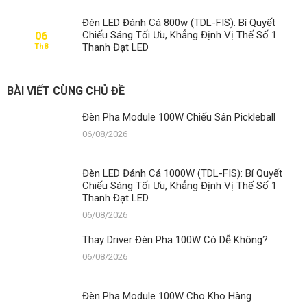
Pha
Dễ
Module
Không?
Đèn LED Đánh Cá 800w (TDL-FIS): Bí Quyết
100W
Chiếu Sáng Tối Ưu, Khẳng Định Vị Thế Số 1
06
Cho
Thanh Đạt LED
Th8
Kho
Hàng
BÀI VIẾT CÙNG CHỦ ĐỀ
Đèn Pha Module 100W Chiếu Sân Pickleball
06/08/2026
Đèn LED Đánh Cá 1000W (TDL-FIS): Bí Quyết
Chiếu Sáng Tối Ưu, Khẳng Định Vị Thế Số 1
Thanh Đạt LED
06/08/2026
Thay Driver Đèn Pha 100W Có Dễ Không?
06/08/2026
Đèn Pha Module 100W Cho Kho Hàng