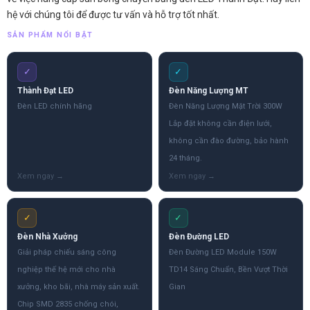
hệ với chúng tôi để được tư vấn và hỗ trợ tốt nhất.
SẢN PHẨM NỔI BẬT
✓
✓
Thành Đạt LED
Đèn Năng Lượng MT
Đèn LED chính hãng
Đèn Năng Lượng Mặt Trời 300W
Lắp đặt không cần điện lưới,
không cần đào đường, bảo hành
24 tháng.
✓
✓
Đèn Nhà Xưởng
Đèn Đường LED
Giải pháp chiếu sáng công
Đèn Đường LED Module 150W
nghiệp thế hệ mới cho nhà
TD14 Sáng Chuẩn, Bền Vượt Thời
xưởng, kho bãi, nhà máy sản xuất.
Gian
Chip SMD 2835 chống chói,