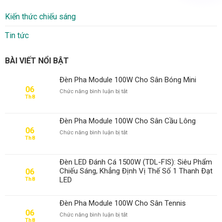
Kiến thức chiếu sáng
Tin tức
BÀI VIẾT NỔI BẬT
Đèn Pha Module 100W Cho Sân Bóng Mini
06
ở
Chức năng bình luận bị tắt
Th8
Đèn
Pha
Module
Đèn Pha Module 100W Cho Sân Cầu Lông
100W
06
ở
Chức năng bình luận bị tắt
Cho
Th8
Đèn
Sân
Pha
Bóng
Module
Mini
Đèn LED Đánh Cá 1500W (TDL-FIS): Siêu Phẩm
100W
Chiếu Sáng, Khẳng Định Vị Thế Số 1 Thanh Đạt
06
Cho
LED
Th8
Sân
Cầu
Lông
Đèn Pha Module 100W Cho Sân Tennis
06
ở
Chức năng bình luận bị tắt
Th8