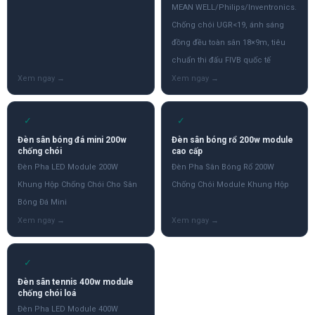
MEAN WELL/Philips/Inventronics.
Chống chói UGR<19, ánh sáng
đồng đều toàn sân 18×9m, tiêu
chuẩn thi đấu FIVB quốc tế
✓
✓
Đèn sân bóng đá mini 200w
Đèn sân bóng rổ 200w module
chống chói
cao cấp
Đèn Pha LED Module 200W
Đèn Pha Sân Bóng Rổ 200W
Khung Hộp Chống Chói Cho Sân
Chống Chói Module Khung Hộp
Bóng Đá Mini
✓
Đèn sân tennis 400w module
chống chói loá
Đèn Pha LED Module 400W