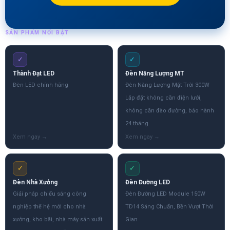
SẢN PHẨM NỔI BẬT
✓
✓
Thành Đạt LED
Đèn Năng Lượng MT
Đèn LED chính hãng
Đèn Năng Lượng Mặt Trời 300W
Lắp đặt không cần điện lưới,
không cần đào đường, bảo hành
24 tháng.
✓
✓
Đèn Nhà Xưởng
Đèn Đường LED
Giải pháp chiếu sáng công
Đèn Đường LED Module 150W
nghiệp thế hệ mới cho nhà
TD14 Sáng Chuẩn, Bền Vượt Thời
xưởng, kho bãi, nhà máy sản xuất.
Gian