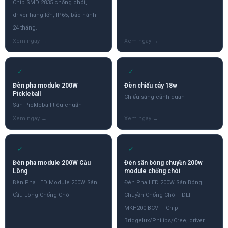
Chip SMD 2835 chống chói,
driver hãng lớn, IP65, bảo hành
24 tháng.
✓
✓
Đèn pha module 200W
Đèn chiếu cây 18w
Pickleball
Chiếu sáng cảnh quan
Sân Pickleball tiêu chuẩn
✓
✓
Đèn pha module 200W Cầu
Đèn sân bóng chuyền 200w
Lông
module chống chói
Đèn Pha LED Module 200W Sân
Đèn Pha LED 200W Sân Bóng
Cầu Lông Chống Chói
Chuyền Chống Chói TDLF-
MKH200-BCV — Chip
Bridgelux/Philips/Cree, driver