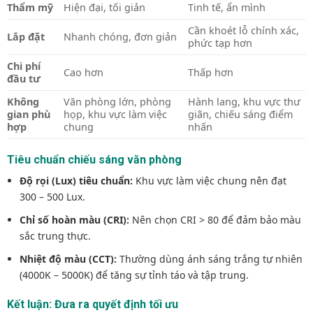
Thẩm mỹ
Hiện đại, tối giản
Tinh tế, ẩn mình
Cần khoét lỗ chính xác,
Lắp đặt
Nhanh chóng, đơn giản
phức tạp hơn
Chi phí
Cao hơn
Thấp hơn
đầu tư
Không
Văn phòng lớn, phòng
Hành lang, khu vực thư
gian phù
họp, khu vực làm việc
giãn, chiếu sáng điểm
hợp
chung
nhấn
Tiêu chuẩn chiếu sáng văn phòng
Độ rọi (Lux) tiêu chuẩn:
Khu vực làm việc chung nên đạt
300 – 500 Lux.
Chỉ số hoàn màu (CRI):
Nên chọn CRI > 80 để đảm bảo màu
sắc trung thực.
Nhiệt độ màu (CCT):
Thường dùng ánh sáng trắng tự nhiên
(4000K – 5000K) để tăng sự tỉnh táo và tập trung.
Kết luận: Đưa ra quyết định tối ưu