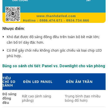
Nhược điểm:
Khó đạt được độ sáng đồng đều trên toàn bộ bề mặt lớn;
cần bố trí dày đặc hơn.
Có thể gây chói nếu không chọn góc chiếu và loại chip LED
phù hợp.
Bảng so sánh chi tiết: Panel vs. Downlight cho văn phòng
TIÊU
CHÍ SO
ĐÈN LED PANEL
ĐÈN ÂM TRẦN
SÁNH
Độ sáng
Rất cao (ánh sáng
Trung bình (tạo nhiều
đồng
phẳng)
bóng đổ hơn)
đều