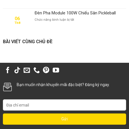
Đèn
Pha
Module
Đèn Pha Module 100W Chiếu Sân Pickleball
100W
06
ở
Chức năng bình luận bị tắt
Cho
Th8
Đèn
Sân
Pha
Tennis
Module
100W
BÀI VIẾT CÙNG CHỦ ĐỀ
Chiếu
Sân
Pickleball
Bạn muốn nhận khuyến mãi đặc biệt? Đăng ký ngay.