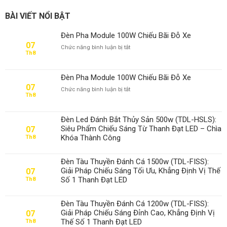
BÀI VIẾT NỔI BẬT
Đèn Pha Module 100W Chiếu Bãi Đỗ Xe
07
ở
Chức năng bình luận bị tắt
Th8
Đèn
Pha
Module
Đèn Pha Module 100W Chiếu Bãi Đỗ Xe
100W
07
ở
Chức năng bình luận bị tắt
Chiếu
Th8
Đèn
Bãi
Pha
Đỗ
Module
Xe
Đèn Led Đánh Bắt Thủy Sản 500w (TDL-HSLS):
100W
Siêu Phẩm Chiếu Sáng Từ Thanh Đạt LED – Chìa
07
Chiếu
Khóa Thành Công
Th8
Bãi
Đỗ
Xe
Đèn Tàu Thuyền Đánh Cá 1500w (TDL-FISS):
Giải Pháp Chiếu Sáng Tối Ưu, Khẳng Định Vị Thế
07
Số 1 Thanh Đạt LED
Th8
Đèn Tàu Thuyền Đánh Cá 1200w (TDL-FISS):
Giải Pháp Chiếu Sáng Đỉnh Cao, Khẳng Định Vị
07
Thế Số 1 Thanh Đạt LED
Th8