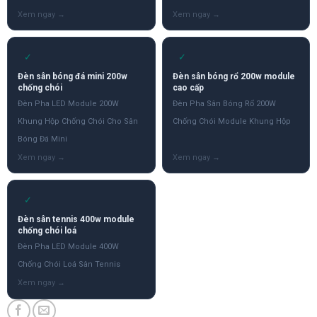
✓
✓
Đèn sân bóng đá mini 200w
Đèn sân bóng rổ 200w module
chống chói
cao cấp
Đèn Pha LED Module 200W
Đèn Pha Sân Bóng Rổ 200W
Khung Hộp Chống Chói Cho Sân
Chống Chói Module Khung Hộp
Bóng Đá Mini
✓
Đèn sân tennis 400w module
chống chói loá
Đèn Pha LED Module 400W
Chống Chói Loá Sân Tennis