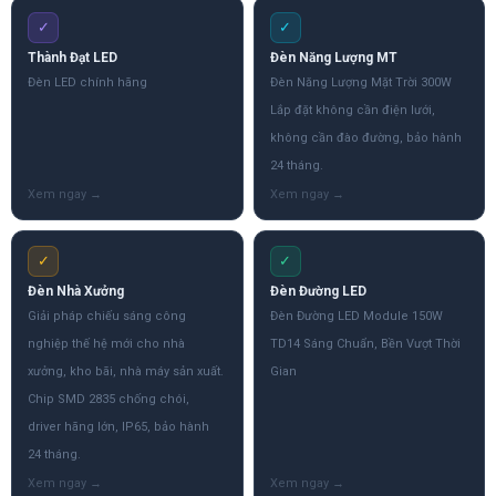
✓
✓
Thành Đạt LED
Đèn Năng Lượng MT
Đèn LED chính hãng
Đèn Năng Lượng Mặt Trời 300W
Lắp đặt không cần điện lưới,
không cần đào đường, bảo hành
24 tháng.
✓
✓
Đèn Nhà Xưởng
Đèn Đường LED
Giải pháp chiếu sáng công
Đèn Đường LED Module 150W
nghiệp thế hệ mới cho nhà
TD14 Sáng Chuẩn, Bền Vượt Thời
xưởng, kho bãi, nhà máy sản xuất.
Gian
Chip SMD 2835 chống chói,
driver hãng lớn, IP65, bảo hành
24 tháng.