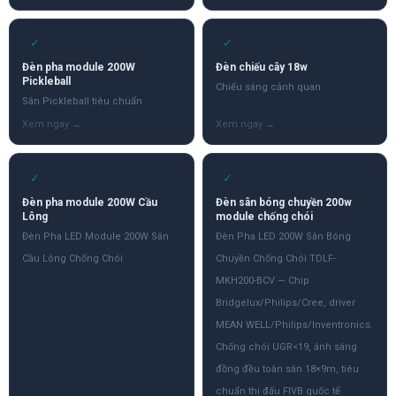
✓
✓
Đèn pha module 200W
Đèn chiếu cây 18w
Pickleball
Chiếu sáng cảnh quan
Sân Pickleball tiêu chuẩn
✓
✓
Đèn pha module 200W Cầu
Đèn sân bóng chuyền 200w
Lông
module chống chói
Đèn Pha LED Module 200W Sân
Đèn Pha LED 200W Sân Bóng
Cầu Lông Chống Chói
Chuyền Chống Chói TDLF-
MKH200-BCV — Chip
Bridgelux/Philips/Cree, driver
MEAN WELL/Philips/Inventronics.
Chống chói UGR<19, ánh sáng
đồng đều toàn sân 18×9m, tiêu
chuẩn thi đấu FIVB quốc tế