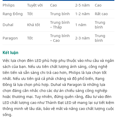
Philips
Tuyệt vời
Cao
2-5 năm
Cao
Rạng Đông
Tốt
Trung bình
1-2 năm
Rất cao
Trung bình
Trung
Duhal
Khá tốt
1 năm
– Thấp
bình
Trung bình
Trung
Paragon
Tốt
2-3 năm
– Cao
bình
Kết luận
Việc lựa chọn đèn LED phù hợp phụ thuộc vào nhu cầu và ngân
sách của bạn. Nếu ưu tiên chất lượng ánh sáng, công nghệ
tiên tiến và sẵn sàng chi trả cao hơn, Philips là lựa chọn tốt
nhất. Nếu ưu tiên giá cả phải chăng và độ phổ biến, Rạng
Đông là lựa chọn phù hợp. Duhal và Paragon là những lựa
chọn đáng cân nhắc cho các dự án chiếu sáng công nghiệp
hoặc thương mại. Tuy nhiên, đừng quên rằng, đầu tư vào đèn
LED chất lượng cao như Thành Đạt LED sẽ mang lại sự tiết kiệm
thông minh về lâu dài, bảo vệ mắt và nâng cao chất lượng cuộc
sống.