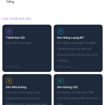
hãng.
SẢN PHẨM NỔI BẬT
✓
✓
Thành Đạt LED
Đèn Năng Lượng MT
Đèn LED chính hãng
Đèn Năng Lượng Mặt Trời 300W
Lắp đặt không cần điện lưới,
không cần đào đường, bảo hành
24 tháng.
✓
✓
Đèn Nhà Xưởng
Đèn Đường LED
Giải pháp chiếu sáng công
Đèn Đường LED Module 150W
nghiệp thế hệ mới cho nhà
TD14 Sáng Chuẩn, Bền Vượt Thời
xưởng, kho bãi, nhà máy sản xuất.
Gian