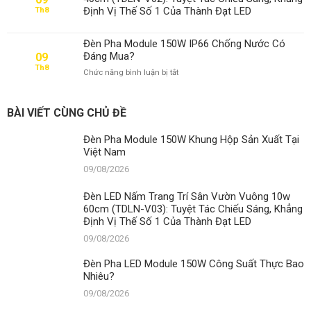
Module
Định Vị Thế Số 1 Của Thành Đạt LED
Th8
150W
Công
Suất
Đèn Pha Module 150W IP66 Chống Nước Có
Thực
Đáng Mua?
09
Bao
Th8
ở
Chức năng bình luận bị tắt
Nhiêu?
Đèn
Pha
Module
BÀI VIẾT CÙNG CHỦ ĐỀ
150W
IP66
Đèn Pha Module 150W Khung Hộp Sản Xuất Tại
Chống
Việt Nam
Nước
Có
09/08/2026
Đáng
Mua?
Đèn LED Nấm Trang Trí Sân Vườn Vuông 10w
60cm (TDLN-V03): Tuyệt Tác Chiếu Sáng, Khẳng
Định Vị Thế Số 1 Của Thành Đạt LED
09/08/2026
Đèn Pha LED Module 150W Công Suất Thực Bao
Nhiêu?
09/08/2026