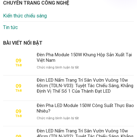
CHUYÊN TRANG CÔNG NGHỆ
Kiến thức chiếu sáng
Tin tức
BÀI VIẾT NỔI BẬT
Đèn Pha Module 150W Khung Hộp Sản Xuất Tại
Việt Nam
09
Th8
ở
Chức năng bình luận bị tắt
Đèn
Pha
Đèn LED Nấm Trang Trí Sân Vườn Vuông 10w
Module
60cm (TDLN-V03): Tuyệt Tác Chiếu Sáng, Khẳng
09
150W
Định Vị Thế Số 1 Của Thành Đạt LED
Th8
Khung
Hộp
Sản
Đèn Pha LED Module 150W Công Suất Thực Bao
Xuất
Nhiêu?
09
Tại
Th8
ở
Chức năng bình luận bị tắt
Việt
Đèn
Nam
Pha
Đèn LED Nấm Trang Trí Sân Vườn Vuông 10w
LED
40cm (TDLN-V02): Tuyệt Tác Chiếu Sáng, Khẳng
09