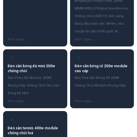
Bridgelux/Philips/Cree, driver
MEAN WELL/Philips/Inventronics.
Chống chói UGR<19, ánh sáng
đồng đều toàn sân 18×9m, tiêu
chuẩn thi đấu FIVB quốc tế
✓
✓
Đèn sân bóng đá mini 200w
Đèn sân bóng rổ 200w module
chống chói
cao cấp
Đèn Pha LED Module 200W
Đèn Pha Sân Bóng Rổ 200W
Khung Hộp Chống Chói Cho Sân
Chống Chói Module Khung Hộp
Bóng Đá Mini
✓
Đèn sân tennis 400w module
chống chói loá