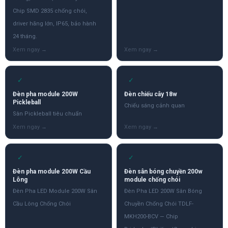
Chip SMD 2835 chống chói,
driver hãng lớn, IP65, bảo hành
24 tháng.
✓
✓
Đèn pha module 200W
Đèn chiếu cây 18w
Pickleball
Chiếu sáng cảnh quan
Sân Pickleball tiêu chuẩn
✓
✓
Đèn pha module 200W Cầu
Đèn sân bóng chuyền 200w
Lông
module chống chói
Đèn Pha LED Module 200W Sân
Đèn Pha LED 200W Sân Bóng
Cầu Lông Chống Chói
Chuyền Chống Chói TDLF-
MKH200-BCV — Chip