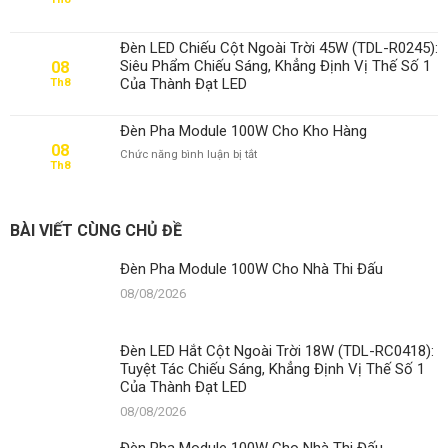
Đèn
Pha
Module
Đèn LED Chiếu Cột Ngoài Trời 45W (TDL-R0245):
100W
Siêu Phẩm Chiếu Sáng, Khẳng Định Vị Thế Số 1
08
Cho
Của Thành Đạt LED
Th8
Nhà
Thi
Đấu
Đèn Pha Module 100W Cho Kho Hàng
08
ở
Chức năng bình luận bị tắt
Th8
Đèn
Pha
Module
100W
BÀI VIẾT CÙNG CHỦ ĐỀ
Cho
Kho
Đèn Pha Module 100W Cho Nhà Thi Đấu
Hàng
08/08/2026
Đèn LED Hắt Cột Ngoài Trời 18W (TDL-RC0418):
Tuyệt Tác Chiếu Sáng, Khẳng Định Vị Thế Số 1
Của Thành Đạt LED
08/08/2026
Đèn Pha Module 100W Cho Nhà Thi Đấu