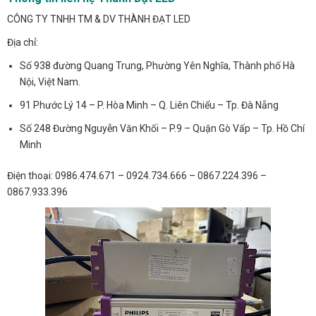
CÔNG TY TNHH TM & DV THÀNH ĐẠT LED
Địa chỉ:
Số 938 đường Quang Trung, Phường Yên Nghĩa, Thành phố Hà
Nội, Việt Nam.
91 Phước Lý 14 – P. Hòa Minh – Q. Liên Chiểu – Tp. Đà Nẵng
Số 248 Đường Nguyễn Văn Khối – P.9 – Quận Gò Vấp – Tp. Hồ Chí
Minh
Điện thoại: 0986.474.671 – 0924.734.666 – 0867.224.396 –
0867.933.396