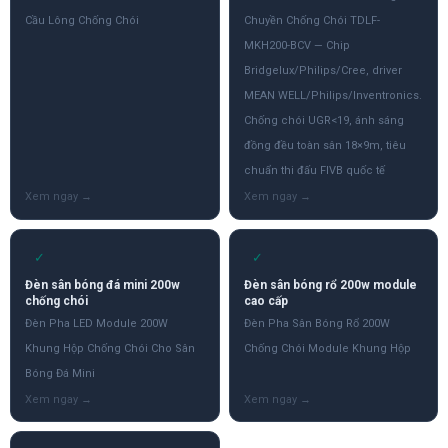
Cầu Lông Chống Chói
Chuyền Chống Chói TDLF-
MKH200-BCV — Chip
Bridgelux/Philips/Cree, driver
MEAN WELL/Philips/Inventronics.
Chống chói UGR<19, ánh sáng
đồng đều toàn sân 18×9m, tiêu
chuẩn thi đấu FIVB quốc tế
✓
✓
Đèn sân bóng đá mini 200w
Đèn sân bóng rổ 200w module
chống chói
cao cấp
Đèn Pha LED Module 200W
Đèn Pha Sân Bóng Rổ 200W
Khung Hộp Chống Chói Cho Sân
Chống Chói Module Khung Hộp
Bóng Đá Mini