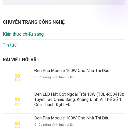
CHUYÊN TRANG CÔNG NGHỆ
Kiến thức chiếu sáng
Tin tức
BÀI VIẾT NỔI BẬT
Đèn Pha Module 100W Cho Nhà Thi Đấu
08
ở
Chức năng bình luận bị tắt
Th8
Đèn
Pha
Module
Đèn LED Hắt Cột Ngoài Trời 18W (TDL-RC0418):
100W
Tuyệt Tác Chiếu Sáng, Khẳng Định Vị Thế Số 1
08
Cho
Của Thành Đạt LED
Th8
Nhà
Thi
Đấu
Đèn Pha Module 100W Cho Nhà Thi Đấu
08
ở
Chức năng bình luận bị tắt
Th8