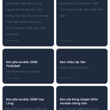
Giải pháp chiếu sáng công
Đèn Đường LED Module 150W
nghiệp thế hệ mới cho nhà
TD14 Sáng Chuẩn, Bền Vượt Thời
xưởng, kho bãi, nhà máy sản xuất.
Gian
Chip SMD 2835 chống chói,
driver hãng lớn, IP65, bảo hành
24 tháng.
✓
✓
Đèn pha module 200W
Đèn chiếu cây 18w
Pickleball
Chiếu sáng cảnh quan
Sân Pickleball tiêu chuẩn
✓
✓
Đèn pha module 200W Cầu
Đèn sân bóng chuyền 200w
Lông
module chống chói
Đèn Pha LED Module 200W Sân
Đèn Pha LED 200W Sân Bóng