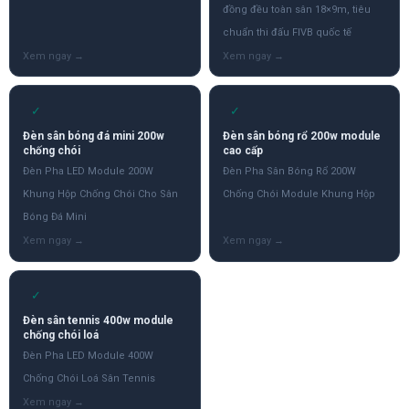
đồng đều toàn sân 18×9m, tiêu
chuẩn thi đấu FIVB quốc tế
✓
✓
Đèn sân bóng đá mini 200w
Đèn sân bóng rổ 200w module
chống chói
cao cấp
Đèn Pha LED Module 200W
Đèn Pha Sân Bóng Rổ 200W
Khung Hộp Chống Chói Cho Sân
Chống Chói Module Khung Hộp
Bóng Đá Mini
✓
Đèn sân tennis 400w module
chống chói loá
Đèn Pha LED Module 400W
Chống Chói Loá Sân Tennis