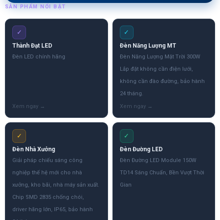
SẢN PHẨM NỔI BẬT
✓
✓
Thành Đạt LED
Đèn Năng Lượng MT
Đèn LED chính hãng
Đèn Năng Lượng Mặt Trời 300W
Lắp đặt không cần điện lưới,
không cần đào đường, bảo hành
24 tháng.
✓
✓
Đèn Nhà Xưởng
Đèn Đường LED
Giải pháp chiếu sáng công
Đèn Đường LED Module 150W
nghiệp thế hệ mới cho nhà
TD14 Sáng Chuẩn, Bền Vượt Thời
xưởng, kho bãi, nhà máy sản xuất.
Gian
Chip SMD 2835 chống chói,
driver hãng lớn, IP65, bảo hành