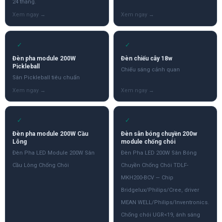
24 tháng.
✓
✓
Đèn pha module 200W
Đèn chiếu cây 18w
Pickleball
Chiếu sáng cảnh quan
Sân Pickleball tiêu chuẩn
✓
✓
Đèn pha module 200W Cầu
Đèn sân bóng chuyền 200w
Lông
module chống chói
Đèn Pha LED Module 200W Sân
Đèn Pha LED 200W Sân Bóng
Cầu Lông Chống Chói
Chuyền Chống Chói TDLF-
MKH200-BCV — Chip
Bridgelux/Philips/Cree, driver
MEAN WELL/Philips/Inventronics.
Chống chói UGR<19, ánh sáng