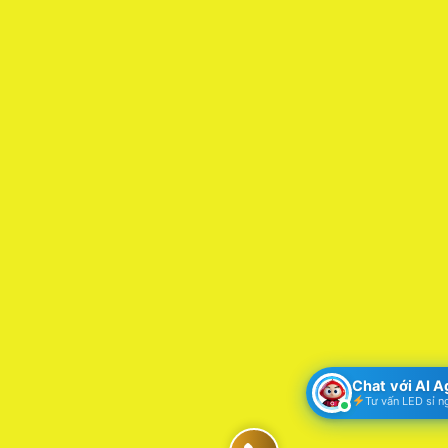
Chat với AI 
Tư vấn LED sỉ n