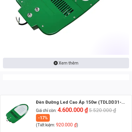
Xem thêm
Nhận báo giá đèn LED – tư vấn nhanh & giá tận xưởng
Nhắn: Loại đèn + Công suất + Số lượng để nhận báo giá
nhanh
Zalo 1 (Tư vấn chính)
Đèn Đường Led Cao Áp 150w (TDLDD31-
150)
4.600.000
₫
5.520.000
₫
Giá chỉ còn:
Zalo 2 (Hỗ trợ nhanh)
-17%
920.000
₫
(Tiết kiệm:
)