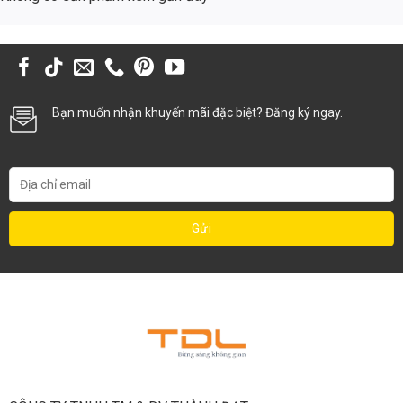
Công suất tiêu thụ
150W
150W
Tuổi thọ
10.000 giờ
50.000 giờ
Chi phí thay thế (sau 5
5 bộ đèn
1 bộ đèn
năm)
Bạn muốn nhận khuyến mãi đặc biệt? Đăng ký ngay.
Chi phí điện năng (sau 5
~32.850.000
năm, 12h/ngày, giá 2000
~16.425.000 VNĐ
VNĐ
VNĐ/kWh)
~32.850.000
~16.425.000 + Chi
Tổng chi phí (sau 5 năm)
+ Chi phí bảo
phí bảo trì (thấp
trì
hơn)
Như bạn có thể thấy, đèn đường LED cao áp 150W (TDLDD31-150)
giúp tiết kiệm đáng kể chi phí điện năng và bảo trì trong suốt vòng đời
sử dụng.
Ứng Dụng Đa Dạng Của Đèn Đường Led Cao Áp 150w
(TDLDD31-150)
Đường phố đô thị và nông thôn:
Cung cấp ánh sáng an toàn và
hiệu quả cho các tuyến đường giao thông, đảm bảo tầm nhìn rõ