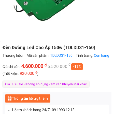
Đèn Đường Led Cao Áp 150w (TDLDD31-150)
Thương hiệu:
Mã sản phẩm:
TDLDD31-150
Tình trạng:
Còn hàng
₫
₫
4.600.000
5.520.000
Giá chỉ còn:
-17%
₫
920.000
(Tiết kiệm:
)
Giá BiG Sale - Không áp dụng kèm các Khuyến Mãi khác
Thông tin hỗ trợ thêm
Hỗ trợ khách hàng 24/7 : 09.1993.12.13