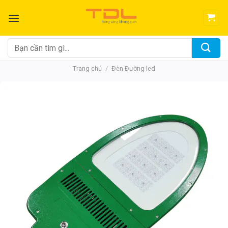
Bỏ
qua
nội
dung
Tìm
kiếm:
Trang chủ
/
Đèn Đường led