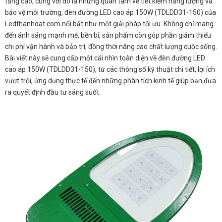
tăng cao, cùng với đó là những quan tâm về tiết kiệm năng lượng và
bảo vệ môi trường, đèn đường LED cao áp 150W (TDLDD31-150) của
Ledthanhdat.com nổi bật như một giải pháp tối ưu. Không chỉ mang
đến ánh sáng mạnh mẽ, bền bỉ, sản phẩm còn góp phần giảm thiểu
chi phí vận hành và bảo trì, đồng thời nâng cao chất lượng cuộc sống.
Bài viết này sẽ cung cấp một cái nhìn toàn diện về đèn đường LED
cao áp 150W (TDLDD31-150), từ các thông số kỹ thuật chi tiết, lợi ích
vượt trội, ứng dụng thực tế đến những phân tích kinh tế giúp bạn đưa
ra quyết định đầu tư sáng suốt.