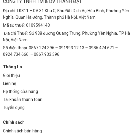
CÔNG TY TNHH TM & DV THÀNH ĐẠT
ràng cho người tham gia giao thông vào ban đêm.
Địa chỉ: LK811 – DV 31 Khu C, Khu Đất Dịch Vụ Hòa Bình, Phường Yên
Khu công nghiệp và khu đô thị mới:
Chiếu sáng các khu vực sản
Nghĩa, Quận Hà Đông, Thành phố Hà Nội, Việt Nam
xuất, kho bãi, đường nội bộ, tạo môi trường làm việc và sinh sống
Mã số thuế : 0109594143
an toàn và tiện nghi.
Địa chỉ Thuế : Số 938 đường Quang Trung, Phường Yên Nghĩa, TP Hà
Bãi đỗ xe:
Đảm bảo an ninh và thuận tiện cho việc đỗ xe vào ban
Nội, Việt Nam
đêm.
Số điện thoại: 0867.224.396 – 091993.12.13 – 0986.474.671 –
0924.734.666 – 0867.933.396
Công viên và khu vui chơi giải trí:
Tạo không gian sáng đẹp, an
toàn và hấp dẫn cho các hoạt động ngoài trời.
Thông tin
Sân vận động và các công trình thể thao:
Cung cấp ánh sáng
Giới thiệu
chất lượng cao cho các sự kiện thể thao và giải trí.
Liên hệ
Hệ thống cửa hàng
FAQ – Giải Đáp Thắc Mắc
Tài khoản thanh toán
1. Đèn đường LED cao áp 150W (TDLDD31-150) có
Tuyển dụng
cần sử dụng thêm bộ điều khiển không?
Chính sách
Không, đèn đường LED cao áp 150W (TDLDD31-150) được tích hợp
sẵn driver (bộ điều khiển) bên trong, giúp hoạt động ổn định và hiệu
Chính sách bán hàng