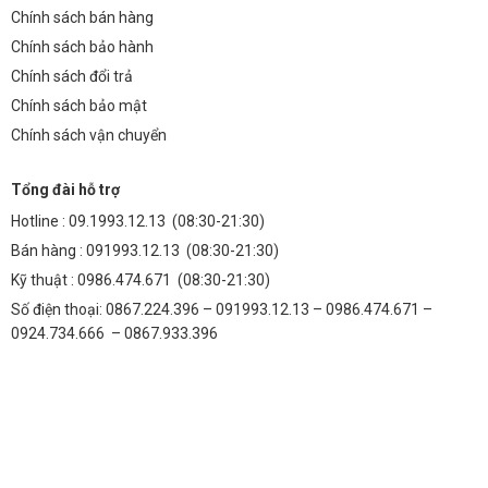
Đèn LED TDL-DTVP72 (72W):
Chính sách bán hàng
Công suất tiêu thụ: 72W
Chính sách bảo hành
Thời gian sử dụng: 5 năm (1825 ngày)
Chính sách đổi trả
Chính sách bảo mật
Tổng số giờ sử dụng: 14600 giờ
Chính sách vận chuyển
Tổng điện năng tiêu thụ: 14600 giờ * 72W = 1.051.200 Wh =
1.051,2 kWh
Tổng đài hỗ trợ
Chi phí điện: 1.051,2 kWh * 2.000 VNĐ/kWh = 2.102.400 VNĐ
Hotline :
09.1993.12.13
(08:30-21:30)
Chi phí thay thế đèn (do tuổi thọ cao, có thể không cần thay thế): 0
Bán hàng :
091993.12.13
(08:30-21:30)
VNĐ
Kỹ thuật :
0986.474.671
(08:30-21:30)
Tổng chi phí: 2.102.400 VNĐ
Số điện thoại: 0867.224.396 – 091993.12.13 – 0986.474.671 –
0924.734.666 – 0867.933.396
Như vậy, sau 5 năm sử dụng, đèn LED TDL-DTVP72 giúp bạn tiết
kiệm được khoảng 500.000 VNĐ so với đèn huỳnh quang truyền
thống. Đây là một khoản tiết kiệm đáng kể, đặc biệt đối với các doanh
nghiệp có quy mô lớn.
Bảo Hành và Dịch Vụ Khách Hàng