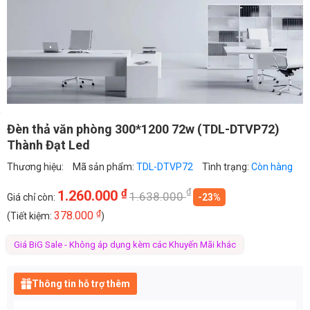
Đèn thả văn phòng 300*1200 72w (TDL-DTVP72)
Thành Đạt Led
Thương hiệu:
Mã sản phẩm:
TDL-DTVP72
Tình trạng:
Còn hàng
₫
₫
1.260.000
1.638.000
Giá chỉ còn:
-23%
₫
378.000
(Tiết kiệm:
)
Giá BiG Sale - Không áp dụng kèm các Khuyến Mãi khác
Thông tin hỗ trợ thêm