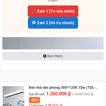
nhanh
Zalo 1 (Tư vấn chính)
Zalo 2 (Hỗ trợ nhanh)
Xem thêm
Đèn thả văn phòng 300*1200 72w (TDL-
DTVP72) Thành Đạt Led
1.260.000
₫
1.638.000
₫
Giá chỉ còn:
-23%
378.000
₫
(Tiết kiệm:
)