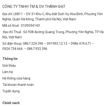
Quang Truyền Thống
CÔNG TY TNHH TM & DV THÀNH ĐẠT
Để minh họa rõ hơn về lợi ích kinh tế của đèn TDL-DTVP72, chúng ta
Địa chỉ: LK811 – DV 31 Khu C, Khu Đất Dịch Vụ Hòa Bình, Phường Yên
hãy so sánh chi phí sử dụng trong vòng 5 năm với đèn huỳnh quang
Nghĩa, Quận Hà Đông, Thành phố Hà Nội, Việt Nam
truyền thống có công suất tương đương. Giả sử giá điện trung bình là
Mã số thuế : 0109594143
2.000 VNĐ/kWh và thời gian sử dụng trung bình là 8 giờ/ngày.
Địa chỉ Thuế : Số 938 đường Quang Trung, Phường Yên Nghĩa, TP Hà
Đèn Huỳnh Quang Truyền Thống (72W tương đương):
Nội, Việt Nam
Số điện thoại: 0867.224.396 – 091993.12.13 – 0986.474.671 –
Công suất tiêu thụ: 72W
0924.734.666 – 0867.933.396
Thời gian sử dụng: 5 năm (1825 ngày)
Thông tin
Tổng số giờ sử dụng: 14600 giờ
Giới thiệu
Tổng điện năng tiêu thụ: 14600 giờ * 72W = 1.051.200 Wh =
Liên hệ
1.051,2 kWh
Hệ thống cửa hàng
Chi phí điện: 1.051,2 kWh * 2.000 VNĐ/kWh = 2.102.400 VNĐ
Tài khoản thanh toán
Chi phí thay thế đèn (ước tính 2 lần): 500.000 VNĐ
Tuyển dụng
Tổng chi phí: 2.602.400 VNĐ
Chính sách