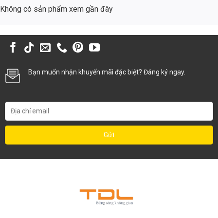
Đèn LED không chứa các chất độc hại như thủy ngân, chì, giúp bảo vệ
Không có sản phẩm xem gần đây
sức khỏe và môi trường.
Ứng Dụng Đa Dạng của Đèn TDL-DTVP72
Văn Phòng, Công Sở
Đèn thả văn phòng TDL-DTVP72 là lựa chọn lý tưởng cho các văn
Bạn muốn nhận khuyến mãi đặc biệt? Đăng ký ngay.
phòng, công sở, phòng làm việc, giúp tạo ra một môi trường làm việc
chuyên nghiệp, thoải mái và hiệu quả.
Trường Học, Trung Tâm Đào Tạo
Đèn cung cấp ánh sáng chất lượng cao, giúp học sinh, sinh viên tập
trung học tập và làm việc.
Cửa Hàng, Showroom
Đèn giúp làm nổi bật sản phẩm, thu hút khách hàng và tạo ấn tượng
tốt.
Nhà Hàng, Khách Sạn
Đèn tạo ra không gian ấm cúng, sang trọng và lãng mạn.
So Sánh Kinh Tế: Đèn LED TDL-DTVP72 vs. Đèn Huỳnh