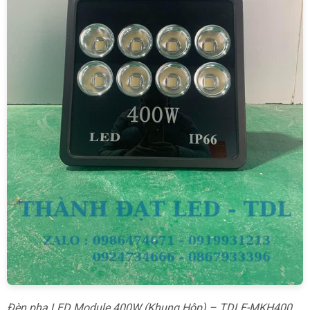
Đèn pha LED Module 400W (Khung Hộp) – TDLF-MKH400