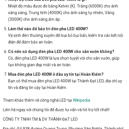
Nhiệt độ màu được đo bằng Kelvin (K). Trắng (6000K) cho ánh
sáng sáng, Trung tính (4000K) cho ánh sáng tự nhiên, Vàng
(3000K) cho ánh sáng ấm áp.
Làm thế nào để bảo trì đèn pha LED 400W?
Vệ sinh đèn thường xuyên để loại bỏ bụi bẩn, kiểm tra các kết nối
điện để đảm bảo an toàn.
Có nên sử dụng đèn pha LED 400W cho sân vườn không?
Có, đèn pha LED 400W là lựa chọn tuyệt vời cho sân vườn, giúp
tạo không gian đẹp mắt và an toàn.
Mua đèn pha LED 400W ở đâu uy tín tại Hoàn Kiếm?
Bạn có thể mua đèn pha LED 400W tại Thành Đạt LED, địa chỉ uy
tín và đáng tin cậy tại Hoàn Kiếm.
Tham khảo thêm về công nghệ LED tại
Wikipedia
.
Liên hệ ngay với chúng tôi để được tư vấn và hỗ trợ tốt nhất!
CÔNG TY TNHH TM & DV THÀNH ĐẠT LED
Địa chỉ:-Số 938 đường Quang Trung, Phường Yên Nghĩa, Thành phố