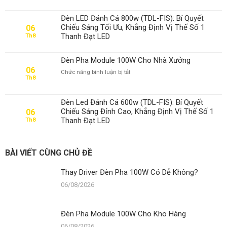
Pha
Dễ
Module
Không?
Đèn LED Đánh Cá 800w (TDL-FIS): Bí Quyết
100W
Chiếu Sáng Tối Ưu, Khẳng Định Vị Thế Số 1
06
Cho
Thanh Đạt LED
Th8
Kho
Hàng
Đèn Pha Module 100W Cho Nhà Xưởng
06
ở
Chức năng bình luận bị tắt
Th8
Đèn
Pha
Module
Đèn Led Đánh Cá 600w (TDL-FIS): Bí Quyết
100W
Chiếu Sáng Đỉnh Cao, Khẳng Định Vị Thế Số 1
06
Cho
Thanh Đạt LED
Th8
Nhà
Xưởng
BÀI VIẾT CÙNG CHỦ ĐỀ
Thay Driver Đèn Pha 100W Có Dễ Không?
06/08/2026
Đèn Pha Module 100W Cho Kho Hàng
06/08/2026