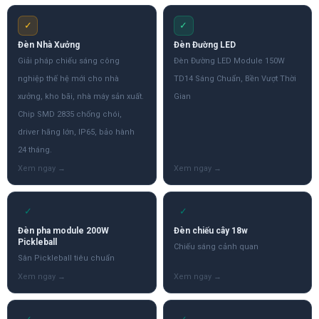
✓
✓
Đèn Nhà Xưởng
Đèn Đường LED
Giải pháp chiếu sáng công
Đèn Đường LED Module 150W
nghiệp thế hệ mới cho nhà
TD14 Sáng Chuẩn, Bền Vượt Thời
xưởng, kho bãi, nhà máy sản xuất.
Gian
Chip SMD 2835 chống chói,
driver hãng lớn, IP65, bảo hành
24 tháng.
✓
✓
Đèn pha module 200W
Đèn chiếu cây 18w
Pickleball
Chiếu sáng cảnh quan
Sân Pickleball tiêu chuẩn