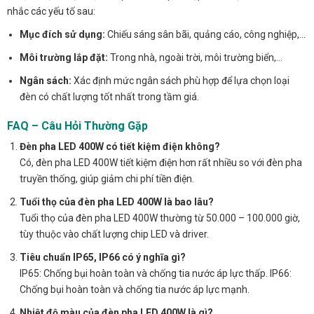
nhắc các yếu tố sau:
Mục đích sử dụng:
Chiếu sáng sân bãi, quảng cáo, công nghiệp,…
Môi trường lắp đặt:
Trong nhà, ngoài trời, môi trường biển,…
Ngân sách:
Xác định mức ngân sách phù hợp để lựa chọn loại
đèn có chất lượng tốt nhất trong tầm giá.
FAQ – Câu Hỏi Thường Gặp
Đèn pha LED 400W có tiết kiệm điện không?
Có, đèn pha LED 400W tiết kiệm điện hơn rất nhiều so với đèn pha
truyền thống, giúp giảm chi phí tiền điện.
Tuổi thọ của đèn pha LED 400W là bao lâu?
Tuổi thọ của đèn pha LED 400W thường từ 50.000 – 100.000 giờ,
tùy thuộc vào chất lượng chip LED và driver.
Tiêu chuẩn IP65, IP66 có ý nghĩa gì?
IP65: Chống bụi hoàn toàn và chống tia nước áp lực thấp. IP66:
Chống bụi hoàn toàn và chống tia nước áp lực mạnh.
Nhiệt độ màu của đèn pha LED 400W là gì?