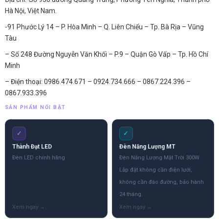
Hà Nội, Việt Nam.
-91 Phước Lý 14 – P. Hòa Minh – Q. Liên Chiểu – Tp. Bà Rịa – Vũng
Tàu
– Số 248 Đường Nguyễn Văn Khối – P.9 – Quận Gò Vấp – Tp. Hồ Chí
Minh
– Điện thoại: 0986.474.671 – 0924.734.666 – 0867.224.396 –
0867.933.396
SẢN PHẨM NỔI BẬT
✓
✓
Thành Đạt LED
Đèn Năng Lượng MT
Đèn LED chính hãng
Đèn Năng Lượng Mặt Trời 300W
Lắp đặt không cần điện lưới,
không cần đào đường, bảo hành
24 tháng.