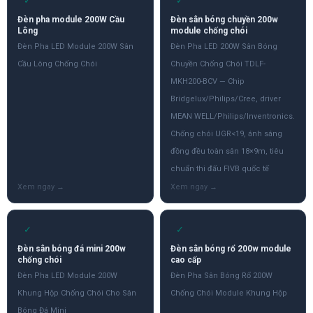
✓
✓
Đèn pha module 200W Cầu
Đèn sân bóng chuyền 200w
Lông
module chống chói
Đèn Pha LED Module 200W Sân
Đèn Pha LED 200W Sân Bóng
Cầu Lông Chống Chói
Chuyền Chống Chói TDLF-
MKH200-BCV — Chip
Bridgelux/Philips/Cree, driver
MEAN WELL/Philips/Inventronics.
Chống chói UGR<19, ánh sáng
đồng đều toàn sân 18×9m, tiêu
chuẩn thi đấu FIVB quốc tế
✓
✓
Đèn sân bóng đá mini 200w
Đèn sân bóng rổ 200w module
chống chói
cao cấp
Đèn Pha LED Module 200W
Đèn Pha Sân Bóng Rổ 200W
Khung Hộp Chống Chói Cho Sân
Chống Chói Module Khung Hộp
Bóng Đá Mini