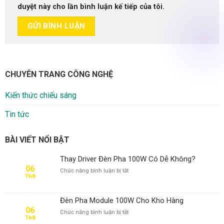
duyệt này cho lần bình luận kế tiếp của tôi.
CHUYÊN TRANG CÔNG NGHỆ
Kiến thức chiếu sáng
Tin tức
BÀI VIẾT NỔI BẬT
Thay Driver Đèn Pha 100W Có Dễ Không?
06
ở
Chức năng bình luận bị tắt
Th8
Thay
Driver
Đèn
Đèn Pha Module 100W Cho Kho Hàng
Pha
06
ở
Chức năng bình luận bị tắt
100W
Th8
Đèn
Có