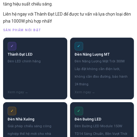
tăng hiệu suất chiếu sáng.
Liên hệ ngay với Thành Đạt LED để được tư vấn và lựa chọn loại đèn
pha 1000W phù hợp nhất!
SẢN PHẨM NỔI BẬT
✓
✓
Thành Đạt LED
Đèn Năng Lượng MT
Đèn LED chính hãng
Đèn Năng Lượng Mặt Trời 300W
Lắp đặt không cần điện lưới,
không cần đào đường, bảo hành
24 tháng.
✓
✓
Đèn Nhà Xưởng
Đèn Đường LED
Giải pháp chiếu sáng công
Đèn Đường LED Module 150W
nghiệp thế hệ mới cho nhà
TD14 Sáng Chuẩn, Bền Vượt Thời