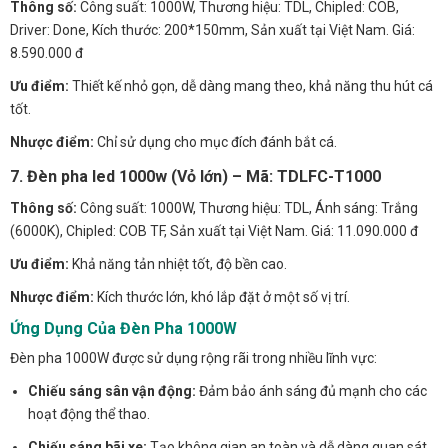
Thông số:
Công suất: 1000W, Thương hiệu: TDL, Chipled: COB,
Driver: Done, Kích thước: 200*150mm, Sản xuất tại Việt Nam. Giá:
8.590.000 đ
Ưu điểm:
Thiết kế nhỏ gọn, dễ dàng mang theo, khả năng thu hút cá
tốt.
Nhược điểm:
Chỉ sử dụng cho mục đích đánh bắt cá.
7. Đèn pha led 1000w (Vỏ lớn) – Mã: TDLFC-T1000
Thông số:
Công suất: 1000W, Thương hiệu: TDL, Ánh sáng: Trắng
(6000K), Chipled: COB TF, Sản xuất tại Việt Nam. Giá: 11.090.000 đ
Ưu điểm:
Khả năng tản nhiệt tốt, độ bền cao.
Nhược điểm:
Kích thước lớn, khó lắp đặt ở một số vị trí.
Ứng Dụng Của Đèn Pha 1000W
Đèn pha 1000W được sử dụng rộng rãi trong nhiều lĩnh vực:
Chiếu sáng sân vận động:
Đảm bảo ánh sáng đủ mạnh cho các
hoạt động thể thao.
Chiếu sáng bãi xe:
Tạo không gian an toàn và dễ dàng quan sát.