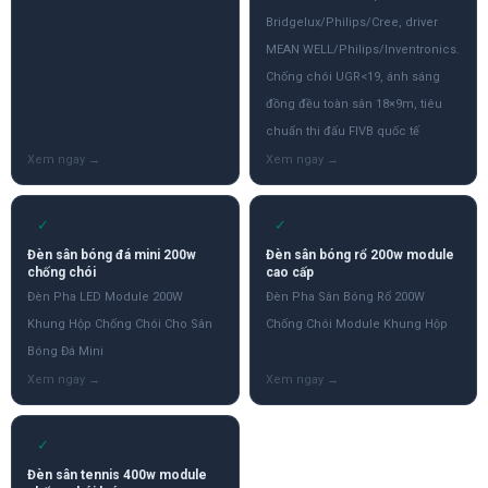
Bridgelux/Philips/Cree, driver
MEAN WELL/Philips/Inventronics.
Chống chói UGR<19, ánh sáng
đồng đều toàn sân 18×9m, tiêu
chuẩn thi đấu FIVB quốc tế
✓
✓
Đèn sân bóng đá mini 200w
Đèn sân bóng rổ 200w module
chống chói
cao cấp
Đèn Pha LED Module 200W
Đèn Pha Sân Bóng Rổ 200W
Khung Hộp Chống Chói Cho Sân
Chống Chói Module Khung Hộp
Bóng Đá Mini
✓
Đèn sân tennis 400w module