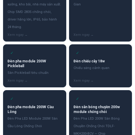
xưởng, kho bãi, nhà máy sản xuất.
Gian
Chip SMD 2835 chống chói,
driver hãng lớn, IP65, bảo hành
24 tháng.
✓
✓
Đèn pha module 200W
Đèn chiếu cây 18w
Pickleball
Chiếu sáng cảnh quan
Sân Pickleball tiêu chuẩn
✓
✓
Đèn pha module 200W Cầu
Đèn sân bóng chuyền 200w
Lông
module chống chói
Đèn Pha LED Module 200W Sân
Đèn Pha LED 200W Sân Bóng
Cầu Lông Chống Chói
Chuyền Chống Chói TDLF-
MKH200-BCV — Chip