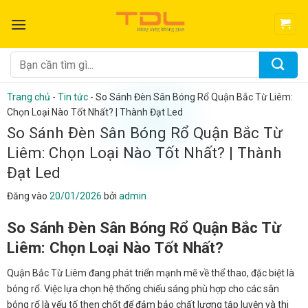
Bỏ
qua
nội
dung
Tìm
kiếm:
Trang chủ
-
Tin tức
-
So Sánh Đèn Sân Bóng Rổ Quận Bắc Từ Liêm:
Chọn Loại Nào Tốt Nhất? | Thành Đạt Led
So Sánh Đèn Sân Bóng Rổ Quận Bắc Từ
Liêm: Chọn Loại Nào Tốt Nhất? | Thành
Đạt Led
Đăng vào
20/01/2026
bởi
admin
So Sánh Đèn Sân Bóng Rổ Quận Bắc Từ
Liêm: Chọn Loại Nào Tốt Nhất?
Quận Bắc Từ Liêm đang phát triển mạnh mẽ về thể thao, đặc biệt là
bóng rổ. Việc lựa chọn hệ thống chiếu sáng phù hợp cho các sân
bóng rổ là yếu tố then chốt để đảm bảo chất lượng tập luyện và thi