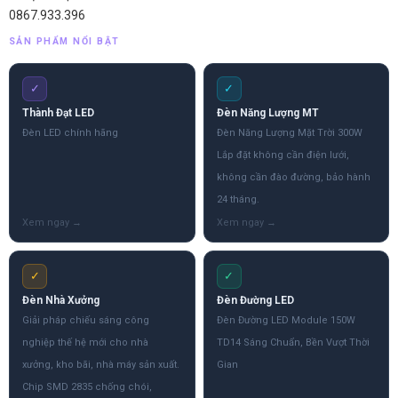
0867.933.396
SẢN PHẨM NỔI BẬT
✓
✓
Thành Đạt LED
Đèn Năng Lượng MT
Đèn LED chính hãng
Đèn Năng Lượng Mặt Trời 300W
Lắp đặt không cần điện lưới,
không cần đào đường, bảo hành
24 tháng.
✓
✓
Đèn Nhà Xưởng
Đèn Đường LED
Giải pháp chiếu sáng công
Đèn Đường LED Module 150W
nghiệp thế hệ mới cho nhà
TD14 Sáng Chuẩn, Bền Vượt Thời
xưởng, kho bãi, nhà máy sản xuất.
Gian
Chip SMD 2835 chống chói,