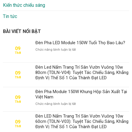
Kiến thức chiếu sáng
Tin tức
BÀI VIẾT NỔI BẬT
Đèn Pha LED Module 150W Tuổi Thọ Bao Lâu?
09
ở
Chức năng bình luận bị tắt
Th8
Đèn
Pha
LED
Đèn Led Nấm Trang Trí Sân Vườn Vuông 10w
Module
80cm (TDLN-V04): Tuyệt Tác Chiếu Sáng, Khẳng
09
150W
Định Vị Thế Số 1 Của Thành Đạt LED
Th8
Tuổi
Thọ
Bao
Đèn Pha Module 150W Khung Hộp Sản Xuất Tại
Lâu?
Việt Nam
09
Th8
ở
Chức năng bình luận bị tắt
Đèn
Pha
Đèn LED Nấm Trang Trí Sân Vườn Vuông 10w
Module
60cm (TDLN-V03): Tuyệt Tác Chiếu Sáng, Khẳng
09
150W
Định Vị Thế Số 1 Của Thành Đạt LED
Th8
Khung