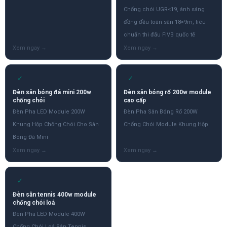
Chống chói UGR<19, ánh sáng
đồng đều toàn sân 18×9m, tiêu
chuẩn thi đấu FIVB quốc tế
✓
✓
Đèn sân bóng đá mini 200w
Đèn sân bóng rổ 200w module
chống chói
cao cấp
Đèn Pha LED Module 200W
Đèn Pha Sân Bóng Rổ 200W
Khung Hộp Chống Chói Cho Sân
Chống Chói Module Khung Hộp
Bóng Đá Mini
✓
Đèn sân tennis 400w module
chống chói loá
Đèn Pha LED Module 400W
Chống Chói Loá Sân Tennis