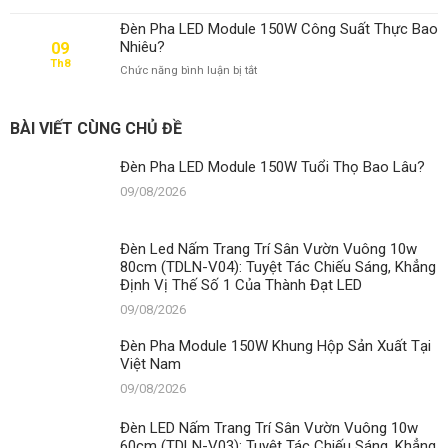
Hộp
Sản
Đèn Pha LED Module 150W Công Suất Thực Bao
Xuất
Nhiêu?
09
Tại
Th8
ở
Chức năng bình luận bị tắt
Việt
Đèn
Nam
Pha
LED
BÀI VIẾT CÙNG CHỦ ĐỀ
Module
150W
Đèn Pha LED Module 150W Tuổi Thọ Bao Lâu?
Công
Suất
09/08/2026
Thực
Bao
Nhiêu?
Đèn Led Nấm Trang Trí Sân Vườn Vuông 10w
80cm (TDLN-V04): Tuyệt Tác Chiếu Sáng, Khẳng
Định Vị Thế Số 1 Của Thành Đạt LED
09/08/2026
Đèn Pha Module 150W Khung Hộp Sản Xuất Tại
Việt Nam
09/08/2026
Đèn LED Nấm Trang Trí Sân Vườn Vuông 10w
60cm (TDLN-V03): Tuyệt Tác Chiếu Sáng, Khẳng