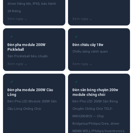
driver hãng lớn, IP65, bảo hành
24 tháng.
✓
✓
Đèn pha module 200W
Đèn chiếu cây 18w
Pickleball
Chiếu sáng cảnh quan
Sân Pickleball tiêu chuẩn
✓
✓
Đèn pha module 200W Cầu
Đèn sân bóng chuyền 200w
Lông
module chống chói
Đèn Pha LED Module 200W Sân
Đèn Pha LED 200W Sân Bóng
Cầu Lông Chống Chói
Chuyền Chống Chói TDLF-
MKH200-BCV — Chip
Bridgelux/Philips/Cree, driver
MEAN WELL/Philips/Inventronics.