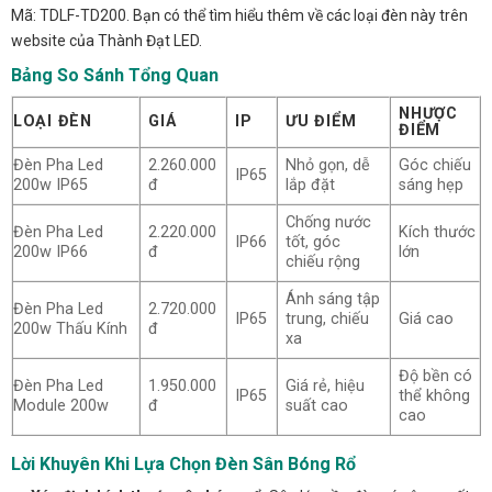
Mã: TDLF-TD200. Bạn có thể tìm hiểu thêm về các loại đèn này trên
website của Thành Đạt LED.
Bảng So Sánh Tổng Quan
NHƯỢC
LOẠI ĐÈN
GIÁ
IP
ƯU ĐIỂM
ĐIỂM
Đèn Pha Led
2.260.000
Nhỏ gọn, dễ
Góc chiếu
IP65
200w IP65
đ
lắp đặt
sáng hẹp
Chống nước
Đèn Pha Led
2.220.000
Kích thước
IP66
tốt, góc
200w IP66
đ
lớn
chiếu rộng
Ánh sáng tập
Đèn Pha Led
2.720.000
IP65
trung, chiếu
Giá cao
200w Thấu Kính
đ
xa
Độ bền có
Đèn Pha Led
1.950.000
Giá rẻ, hiệu
IP65
thể không
Module 200w
đ
suất cao
cao
Lời Khuyên Khi Lựa Chọn Đèn Sân Bóng Rổ