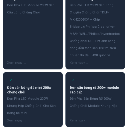
Đèn Pha LED Module 200W Sân
Đèn Pha LED 200W Sân Bóng
Cầu Lông Chống Chói
Chuyền Chống Chói TDLF-
MKH200-BCV — Chip
Bridgelux/Philips/Cree, driver
MEAN WELL/Philips/Inventronics.
Chống chói UGR<19, ánh sáng
đồng đều toàn sân 18×9m, tiêu
chuẩn thi đấu FIVB quốc tế
✓
✓
Đèn sân bóng đá mini 200w
Đèn sân bóng rổ 200w module
chống chói
cao cấp
Đèn Pha LED Module 200W
Đèn Pha Sân Bóng Rổ 200W
Khung Hộp Chống Chói Cho Sân
Chống Chói Module Khung Hộp
Bóng Đá Mini