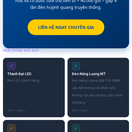
mắt và có được tuổi thọ bền bỉ > 40.000 giờ – gấp 4
lần đèn huỳnh quang truyền thống.
LIÊN HỆ NGAY CHUYÊN GIA
SẢN PHẨM NỔI BẬT
✓
✓
Thành Đạt LED
Đèn Năng Lượng MT
Đèn LED chính hãng
Đèn Năng Lượng Mặt Trời 300W
Lắp đặt không cần điện lưới,
không cần đào đường, bảo hành
24 tháng.
✓
✓