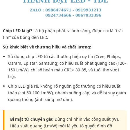
Chip LED là gì?
Là bộ phận phát ra ánh sáng, được coi là “trái
tim” của bóng đèn LED.
Sự khác biệt về thương hiệu và chất lượng:
Sử dụng chip LED từ các thương hiệu uy tín (Cree, Philips,
Osram, Epistar, Samsung) có hiệu suất phát quang cao (120-
150 Lm/W), chỉ số hoàn màu CRI > 80-85, và tuổi thọ vượt
trội.
Chip LED giá rẻ, không rõ nguồn gốc thường có hiệu suất
thấp (chỉ 60-100 Lm/W), nhanh xuống cấp, và dễ bị suy giảm
quang thông (ánh sáng mờ dần).
Bí mật từ chuyên gia:
Đừng chỉ nhìn vào công suất (W).
Hiệu suất quang (Lm/W) mới là yếu tố quyết định độ