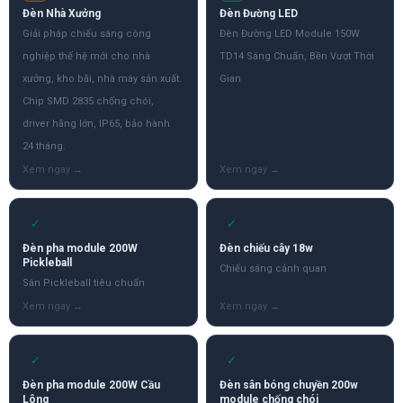
Đèn Nhà Xưởng
Đèn Đường LED
Giải pháp chiếu sáng công
Đèn Đường LED Module 150W
nghiệp thế hệ mới cho nhà
TD14 Sáng Chuẩn, Bền Vượt Thời
xưởng, kho bãi, nhà máy sản xuất.
Gian
Chip SMD 2835 chống chói,
driver hãng lớn, IP65, bảo hành
24 tháng.
✓
✓
Đèn pha module 200W
Đèn chiếu cây 18w
Pickleball
Chiếu sáng cảnh quan
Sân Pickleball tiêu chuẩn
✓
✓
Đèn pha module 200W Cầu
Đèn sân bóng chuyền 200w
Lông
module chống chói