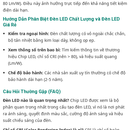
80 Lm/W). Điều này ảnh hưởng trực tiếp đến khả năng tiết kiệm
điện dài hạn.
Hướng Dẫn Phân Biệt Đèn LED Chất Lượng và Đèn LED
Giá Rẻ
Kiểm tra ngoại hình:
Đèn chất lượng có vỏ ngoài chắc chắn,
bộ tản nhiệt bằng kim loại dày, không ọp ẹp.
Xem thông số trên bao bì:
Tìm kiếm thông tin về thương
hiệu Chip LED, chỉ số CRI (nên > 80), và hiệu suất quang
(Lm/W).
Chế độ bảo hành:
Các nhà sản xuất uy tín thường có chế độ
bảo hành dài hạn (2-5 năm).
Câu Hỏi Thường Gặp (FAQ)
Đèn LED nào là quan trọng nhất?
Chip LED được xem là bộ
phận quan trọng nhất trong cấu tạo đèn LED, vì nó là nơi phát
ra ánh sáng, quyết định màu sắc, cường độ ánh sáng và hiệu
suất chiếu sáng của đèn.
Chỉ số CRI (Color Rendering Index) là gì?
CRI là chỉ số hoàn