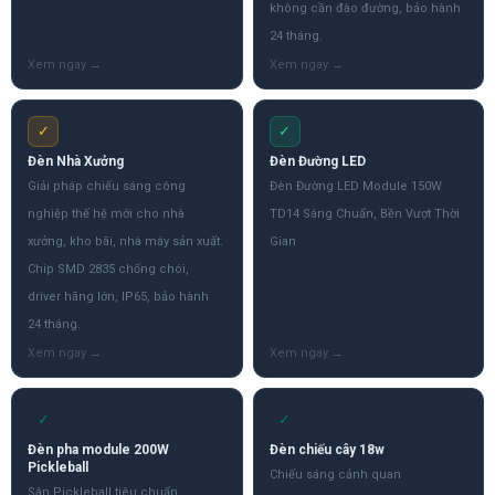
không cần đào đường, bảo hành
24 tháng.
✓
✓
Đèn Nhà Xưởng
Đèn Đường LED
Giải pháp chiếu sáng công
Đèn Đường LED Module 150W
nghiệp thế hệ mới cho nhà
TD14 Sáng Chuẩn, Bền Vượt Thời
xưởng, kho bãi, nhà máy sản xuất.
Gian
Chip SMD 2835 chống chói,
driver hãng lớn, IP65, bảo hành
24 tháng.
✓
✓
Đèn pha module 200W
Đèn chiếu cây 18w
Pickleball
Chiếu sáng cảnh quan
Sân Pickleball tiêu chuẩn