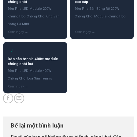
chống chói
cao cấp
Đèn Pha LED Module 200W
Đèn Pha Sân Bóng Rổ 200W
Khung Hộp Chống Chói Cho Sân
Chống Chói Module Khung Hộp
Bóng Đá Mini
✓
Đèn sân tennis 400w module
chống chói loá
Đèn Pha LED Module 400W
Chống Chói Loá Sân Tennis
Để lại một bình luận