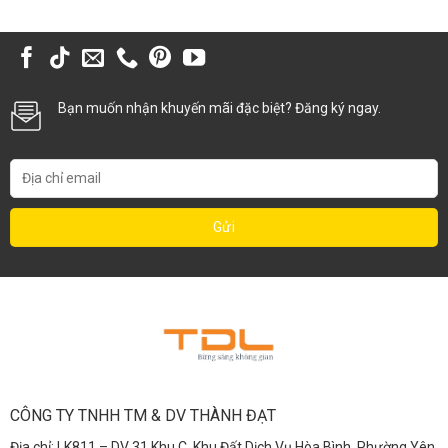
Bạn muốn nhận khuyến mãi đặc biệt? Đăng ký ngay.
CÔNG TY TNHH TM & DV THÀNH ĐẠT
Địa chỉ: LK811 – DV 31 Khu C, Khu Đất Dịch Vụ Hòa Bình, Phường Yên