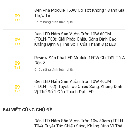
Đèn Pha Module 150W Có Tốt Không? Đánh Giá
Thực Tế
09
Th8
ở
Chức năng bình luận bị tắt
Đèn
Pha
Đèn LED Nấm Sân Vườn Tròn 10W 60CM
Module
(TDLN-T03): Giải Pháp Chiếu Sáng Đỉnh Cao,
09
150W
Khẳng Định Vị Thế Số 1 Của Thành Đạt LED
Th8
Có
Tốt
Không?
Review Đèn Pha LED Module 150W Chi Tiết Từ A
Đánh
Đến Z
09
Giá
Th8
ở
Chức năng bình luận bị tắt
Thực
Review
Tế
Đèn
Đèn LED Nấm Sân Vườn Tròn 10W 40CM
Pha
(TDLN-T02): Tuyệt Tác Chiếu Sáng, Khẳng Định
09
LED
Vị Thế Số 1 Của Thành Đạt LED
Th8
Module
150W
Chi
Tiết
BÀI VIẾT CÙNG CHỦ ĐỀ
Từ
A
Đèn LED Nấm Sân Vườn Tròn 10w 80cm (TDLN-
Đến
T04): Tuyệt Tác Chiếu Sáng, Khẳng Định Vị Thế
Z