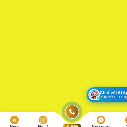
Chat với AI 
Tư vấn LED sỉ n
Gọi ngay
Menu
liên hệ
Messenger