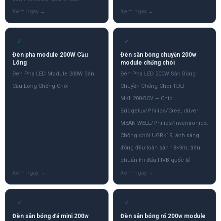
✓
✓
Đèn pha module 200W Cầu
Đèn sân bóng chuyền 200w
Lông
module chống chói
Đèn Pha LED Module 200W Sân
Đèn Pha LED 200W Sân Bóng
Cầu Lông Chống Chói
Chuyền Chống Chói TDLF-
MKH200-BCV — Chip
Bridgelux/Philips/Cree, driver
MEAN WELL/Philips/Inventronics.
Chống chói UGR<19, ánh sáng
đồng đều toàn sân 18×9m, tiêu
chuẩn thi đấu FIVB quốc tế
✓
✓
Đèn sân bóng đá mini 200w
Đèn sân bóng rổ 200w module