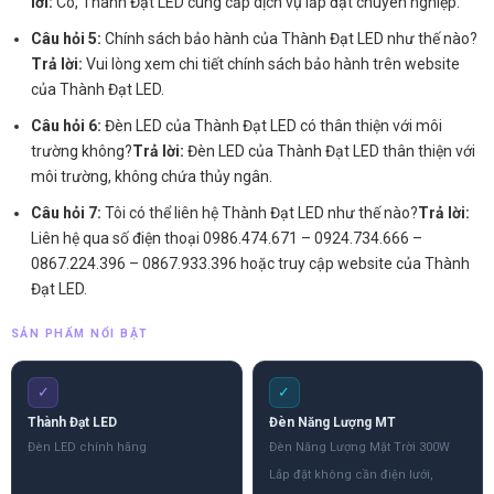
lời:
Có, Thành Đạt LED cung cấp dịch vụ lắp đặt chuyên nghiệp.
Câu hỏi 5:
Chính sách bảo hành của Thành Đạt LED như thế nào?
Trả lời:
Vui lòng xem chi tiết chính sách bảo hành trên website
của Thành Đạt LED.
Câu hỏi 6:
Đèn LED của Thành Đạt LED có thân thiện với môi
trường không?
Trả lời:
Đèn LED của Thành Đạt LED thân thiện với
môi trường, không chứa thủy ngân.
Câu hỏi 7:
Tôi có thể liên hệ Thành Đạt LED như thế nào?
Trả lời:
Liên hệ qua số điện thoại 0986.474.671 – 0924.734.666 –
0867.224.396 – 0867.933.396 hoặc truy cập website của Thành
Đạt LED.
SẢN PHẨM NỔI BẬT
✓
✓
Thành Đạt LED
Đèn Năng Lượng MT
Đèn LED chính hãng
Đèn Năng Lượng Mặt Trời 300W
Lắp đặt không cần điện lưới,