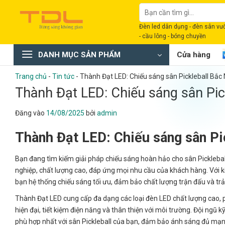
Bỏ
Tìm
qua
kiếm:
Đèn led dân dụng - đèn sân vườn
nội
- cầu lông - bóng chuyền
dung
DANH MỤC SẢN PHẨM
Cửa hàng
Trang chủ
-
Tin tức
-
Thành Đạt LED: Chiếu sáng sân Pickleball Bắc 
Thành Đạt LED: Chiếu sáng sân Pic
Đăng vào
14/08/2025
bởi
admin
Thành Đạt LED: Chiếu sáng sân Pi
Bạn đang tìm kiếm giải pháp chiếu sáng hoàn hảo cho sân Picklebal
nghiệp, chất lượng cao, đáp ứng mọi nhu cầu của khách hàng. Với 
bạn hệ thống chiếu sáng tối ưu, đảm bảo chất lượng trận đấu và trải
Thành Đạt LED cung cấp đa dạng các loại đèn LED chất lượng cao, 
hiện đại, tiết kiệm điện năng và thân thiện với môi trường. Đội ngũ 
phù hợp nhất với sân Pickleball của bạn, đảm bảo ánh sáng đủ mạnh