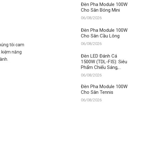
Thanh Đạt LED
Đèn Pha Module 100W
Cho Sân Bóng Mini
06/08/2026
Đèn Pha Module 100W
Cho Sân Cầu Lông
06/08/2026
Chúng tôi cam
t kiệm năng
Đèn LED Đánh Cá
hành.
1500W (TDL-FIS): Siêu
Phẩm Chiếu Sáng,
Khẳng Định Vị Thế Số 1
06/08/2026
Thanh Đạt LED
Đèn Pha Module 100W
Cho Sân Tennis
06/08/2026