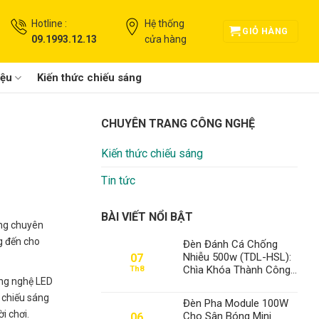
Hotline :
Hệ thống
GIỎ HÀNG
09.1993.12.13
cửa hàng
iệu
Kiến thức chiếu sáng
CHUYÊN TRANG CÔNG NGHỆ
Kiến thức chiếu sáng
Tin tức
BÀI VIẾT NỔI BẬT
áng chuyên
g đến cho
Đèn Đánh Cá Chống
Nhiễu 500w (TDL-HSL):
07
Chìa Khóa Thành Công
Th8
ông nghệ LED
Dưới Lòng Đại Dương –
Đẳng Cấp Số 1 Từ
g chiếu sáng
Đèn Pha Module 100W
Thanh Đạt LED
i chơi.
Cho Sân Bóng Mini
06