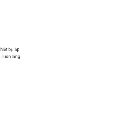
ết bị, lắp
i luôn lắng