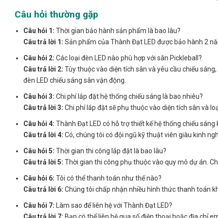
Câu hỏi thường gặp
Câu hỏi 1:
Thời gian bảo hành sản phẩm là bao lâu?
Câu trả lời 1:
Sản phẩm của Thành Đạt LED được bảo hành 2 n
Câu hỏi 2:
Các loại đèn LED nào phù hợp với sân Pickleball?
Câu trả lời 2:
Tùy thuộc vào diện tích sân và yêu cầu chiếu sáng, 
đèn LED chiếu sáng sân vận động.
Câu hỏi 3:
Chi phí lắp đặt hệ thống chiếu sáng là bao nhiêu?
Câu trả lời 3:
Chi phí lắp đặt sẽ phụ thuộc vào diện tích sân và lo
Câu hỏi 4:
Thành Đạt LED có hỗ trợ thiết kế hệ thống chiếu sáng
Câu trả lời 4:
Có, chúng tôi có đội ngũ kỹ thuật viên giàu kinh ng
Câu hỏi 5:
Thời gian thi công lắp đặt là bao lâu?
Câu trả lời 5:
Thời gian thi công phụ thuộc vào quy mô dự án. Chún
Câu hỏi 6:
Tôi có thể thanh toán như thế nào?
Câu trả lời 6:
Chúng tôi chấp nhận nhiều hình thức thanh toán k
Câu hỏi 7:
Làm sao để liên hệ với Thành Đạt LED?
Câu trả lời 7:
Bạn có thể liên hệ qua số điện thoại hoặc địa chỉ e