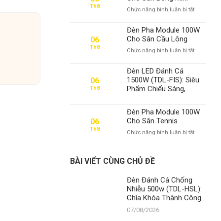
Th8
ở
Chức năng bình luận bị tắt
Đèn
Pha
Đèn Pha Module 100W
Module
Cho Sân Cầu Lông
06
100W
Th8
ở
Chức năng bình luận bị tắt
Cho
Đèn
Sân
Pha
Bóng
Đèn LED Đánh Cá
Module
Mini
1500W (TDL-FIS): Siêu
06
100W
Phẩm Chiếu Sáng,
Th8
Cho
Khẳng Định Vị Thế Số 1
Sân
Thanh Đạt LED
Cầu
Đèn Pha Module 100W
Lông
Cho Sân Tennis
06
Th8
ở
Chức năng bình luận bị tắt
Đèn
Pha
Module
BÀI VIẾT CÙNG CHỦ ĐỀ
100W
Cho
Đèn Đánh Cá Chống
Sân
Nhiễu 500w (TDL-HSL):
Tennis
Chìa Khóa Thành Công
Dưới Lòng Đại Dương –
07/08/2026
Đẳng Cấp Số 1 Từ