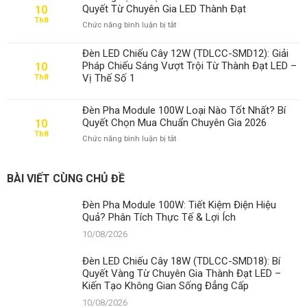
Hiệu
Quyết Từ Chuyên Gia LED Thành Đạt
10
Quả?
Th8
ở
Chức năng bình luận bị tắt
Phân
Kinh
Tích
Nghiệm
Thực
Đèn LED Chiếu Cây 12W (TDLCC-SMD12): Giải
Chọn
Tế
Pháp Chiếu Sáng Vượt Trội Từ Thành Đạt LED –
10
Đèn
&
Vị Thế Số 1
Th8
Pha
Lợi
Module
Ích
100W:
Đèn Pha Module 100W Loại Nào Tốt Nhất? Bí
Bí
Quyết Chọn Mua Chuẩn Chuyên Gia 2026
10
Quyết
Th8
ở
Chức năng bình luận bị tắt
Từ
Đèn
Chuyên
Pha
Gia
Module
LED
BÀI VIẾT CÙNG CHỦ ĐỀ
100W
Thành
Loại
Đạt
Đèn Pha Module 100W: Tiết Kiệm Điện Hiệu
Nào
Quả? Phân Tích Thực Tế & Lợi Ích
Tốt
Nhất?
10/08/2026
Bí
Quyết
Đèn LED Chiếu Cây 18W (TDLCC-SMD18): Bí
Chọn
Quyết Vàng Từ Chuyên Gia Thành Đạt LED –
Mua
Kiến Tạo Không Gian Sống Đẳng Cấp
Chuẩn
Chuyên
10/08/2026