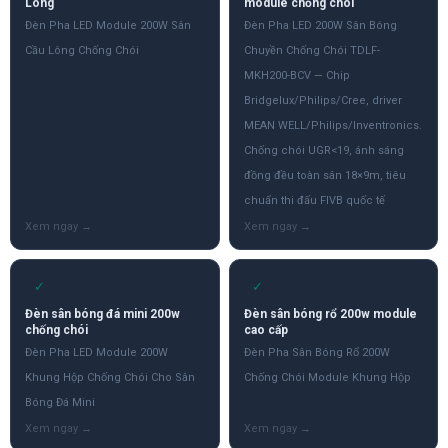
Lông
module chống chói
Đèn Pha LED Module 200W Sân
Đèn Pha LED 200W Sân Bóng
Cầu Lông Chống Chói
Chuyền Chống Chói TDLF-
MKH200-BCV — Chip
Bridgelux/Philips/Cree, driver
MEAN WELL/Philips/Inventronics.
Chống chói UGR<19, ánh sáng
đồng đều toàn sân 18×9m, tiêu
chuẩn thi đấu FIVB quốc tế
✓
✓
Đèn sân bóng đá mini 200w
Đèn sân bóng rổ 200w module
chống chói
cao cấp
Đèn Pha LED Module 200W
Đèn Pha Sân Bóng Rổ 200W
Khung Hộp Chống Chói Cho Sân
Chống Chói Module Khung Hộp
Bóng Đá Mini