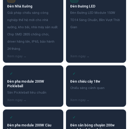
Đèn Nhà Xưởng
Đèn Đường LED
Giải pháp chiếu sáng công
Đèn Đường LED Module 150W
nghiệp thế hệ mới cho nhà
TD14 Sáng Chuẩn, Bền Vượt Thời
xưởng, kho bãi, nhà máy sản xuất.
Gian
Chip SMD 2835 chống chói,
driver hãng lớn, IP65, bảo hành
24 tháng.
✓
✓
Đèn pha module 200W
Đèn chiếu cây 18w
Pickleball
Chiếu sáng cảnh quan
Sân Pickleball tiêu chuẩn
✓
✓
Đèn pha module 200W Cầu
Đèn sân bóng chuyền 200w