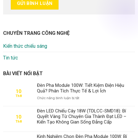
CHUYÊN TRANG CÔNG NGHỆ
Kiến thức chiếu sáng
Tin tức
BÀI VIẾT NỔI BẬT
Đèn Pha Module 100W: Tiết Kiệm Điện Hiệu
Quả? Phân Tích Thực Tế & Lợi Ích
10
Th8
ở
Chức năng bình luận bị tắt
Đèn
Pha
Đèn LED Chiếu Cây 18W (TDLCC-SMD18): Bí
Module
Quyết Vàng Từ Chuyên Gia Thành Đạt LED –
10
100W:
Kiến Tạo Không Gian Sống Đẳng Cấp
Th8
Tiết
Kiệm
Điện
Kinh Nghiệm Chọn Đèn Pha Module 100W: Bí