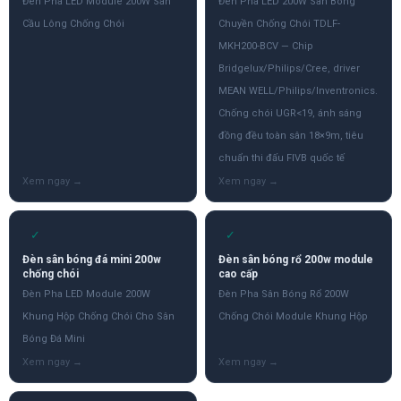
Đèn Pha LED Module 200W Sân
Đèn Pha LED 200W Sân Bóng
Cầu Lông Chống Chói
Chuyền Chống Chói TDLF-
MKH200-BCV — Chip
Bridgelux/Philips/Cree, driver
MEAN WELL/Philips/Inventronics.
Chống chói UGR<19, ánh sáng
đồng đều toàn sân 18×9m, tiêu
chuẩn thi đấu FIVB quốc tế
✓
✓
Đèn sân bóng đá mini 200w
Đèn sân bóng rổ 200w module
chống chói
cao cấp
Đèn Pha LED Module 200W
Đèn Pha Sân Bóng Rổ 200W
Khung Hộp Chống Chói Cho Sân
Chống Chói Module Khung Hộp
Bóng Đá Mini