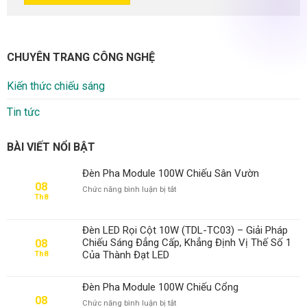
CHUYÊN TRANG CÔNG NGHỆ
Kiến thức chiếu sáng
Tin tức
BÀI VIẾT NỔI BẬT
Đèn Pha Module 100W Chiếu Sân Vườn
08
ở
Chức năng bình luận bị tắt
Th8
Đèn
Pha
Module
Đèn LED Rọi Cột 10W (TDL-TC03) – Giải Pháp
100W
Chiếu Sáng Đẳng Cấp, Khẳng Định Vị Thế Số 1
08
Chiếu
Của Thành Đạt LED
Th8
Sân
Vườn
Đèn Pha Module 100W Chiếu Cổng
08
ở
Chức năng bình luận bị tắt