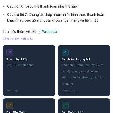
Câu hỏi 7:
Tôi có thể thanh toán như thế nào?
Câu trả lời 7:
Chúng tôi chấp nhận nhiều hình thức thanh toán
khác nhau, bao gồm chuyển khoản ngân hàng và tiền mặt.
Tìm hiểu thêm về LED tại
Wikipedia
SẢN PHẨM NỔI BẬT
✓
✓
Thành Đạt LED
Đèn Năng Lượng MT
Đèn LED chính hãng
Đèn Năng Lượng Mặt Trời 300W
Lắp đặt không cần điện lưới,
không cần đào đường, bảo hành
24 tháng.
✓
✓
Đèn Nhà Xưởng
Đèn Đường LED