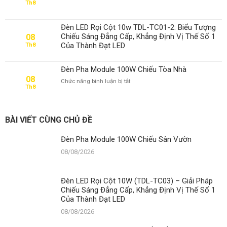
Th8
Đèn
Pha
Module
Đèn LED Rọi Cột 10w TDL-TC01-2: Biểu Tượng
100W
Chiếu Sáng Đẳng Cấp, Khẳng Định Vị Thế Số 1
08
Chiếu
Của Thành Đạt LED
Th8
Cổng
Đèn Pha Module 100W Chiếu Tòa Nhà
08
ở
Chức năng bình luận bị tắt
Th8
Đèn
Pha
Module
100W
BÀI VIẾT CÙNG CHỦ ĐỀ
Chiếu
Tòa
Đèn Pha Module 100W Chiếu Sân Vườn
Nhà
08/08/2026
Đèn LED Rọi Cột 10W (TDL-TC03) – Giải Pháp
Chiếu Sáng Đẳng Cấp, Khẳng Định Vị Thế Số 1
Của Thành Đạt LED
08/08/2026