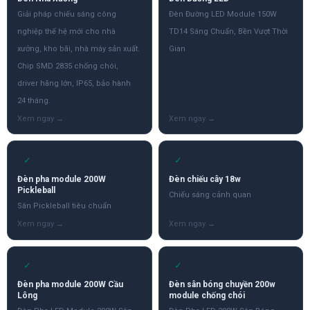
Giải pháp chiếu sáng công
Đèn Đường LED Module 150W
nghiệp thế hệ mới cho nhà
TD14 Sáng Chuẩn, Bền Vượt Thời
xưởng, kho bãi, nhà máy sản xuất.
Gian
Chip SMD 2835 chống chói,
driver hãng lớn, IP65, bảo hành
24 tháng.
✓
✓
Đèn pha module 200W
Đèn chiếu cây 18w
Pickleball
Chiếu sáng cảnh quan
Sân Pickleball tiêu chuẩn
✓
✓
Đèn pha module 200W Cầu
Đèn sân bóng chuyền 200w
Lông
module chống chói