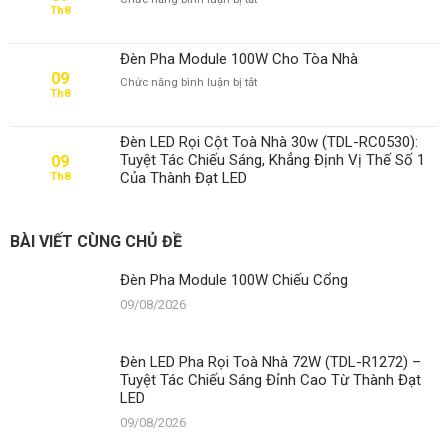
Th8
Đèn
Pha
Module
Đèn Pha Module 100W Cho Tòa Nhà
100W
09
ở
Chức năng bình luận bị tắt
Cho
Th8
Đèn
Tòa
Pha
Nhà
Module
Đèn LED Rọi Cột Toà Nhà 30w (TDL-RC0530):
100W
Tuyệt Tác Chiếu Sáng, Khẳng Định Vị Thế Số 1
09
Cho
Của Thành Đạt LED
Th8
Tòa
Nhà
BÀI VIẾT CÙNG CHỦ ĐỀ
Đèn Pha Module 100W Chiếu Cổng
09/08/2026
Đèn LED Pha Rọi Toà Nhà 72W (TDL-R1272) –
Tuyệt Tác Chiếu Sáng Đỉnh Cao Từ Thành Đạt
LED
09/08/2026