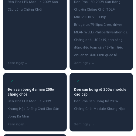
Đèn Pha LED Module 200W Sân
Đèn Pha LED 200W Sân Bóng
Cầu Lông Chống Chói
Chuyền Chống Chói TDLF-
MKH200-BCV — Chip
Bridgelux/Philips/Cree, driver
MEAN WELL/Philips/Inventronics.
Chống chói UGR<19, ánh sáng
đồng đều toàn sân 18×9m, tiêu
chuẩn thi đấu FIVB quốc tế
✓
✓
Đèn sân bóng đá mini 200w
Đèn sân bóng rổ 200w module
chống chói
cao cấp
Đèn Pha LED Module 200W
Đèn Pha Sân Bóng Rổ 200W
Khung Hộp Chống Chói Cho Sân
Chống Chói Module Khung Hộp
Bóng Đá Mini