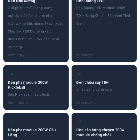
Đèn Nhà Xưởng
Đèn Đường LED
Giải pháp chiếu sáng công
Đèn Đường LED Module 150W
nghiệp thế hệ mới cho nhà
TD14 Sáng Chuẩn, Bền Vượt Thời
xưởng, kho bãi, nhà máy sản xuất.
Gian
Chip SMD 2835 chống chói,
driver hãng lớn, IP65, bảo hành
24 tháng.
✓
✓
Đèn pha module 200W
Đèn chiếu cây 18w
Pickleball
Chiếu sáng cảnh quan
Sân Pickleball tiêu chuẩn
✓
✓
Đèn pha module 200W Cầu
Đèn sân bóng chuyền 200w
Lông
module chống chói