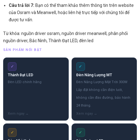
Câu trả lời 7:
Bạn có thể tham khảo thêm thông tin trên website
của Osram và Meanwell, hoặc liên hệ trực tiếp với chúng tôi để
được tư vấn.
Từ khóa: nguồn driver osram, nguồn driver meanwell, phân phối
nguồn driver, Bắc Ninh, Thành Đạt LED, đèn led
SẢN PHẨM NỔI BẬT
✓
✓
Thành Đạt LED
Đèn Năng Lượng MT
Đèn LED chính hãng
Đèn Năng Lượng Mặt Trời 300W
Lắp đặt không cần điện lưới,
không cần đào đường, bảo hành
24 tháng.
✓
✓