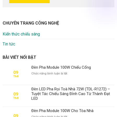
CHUYÊN TRANG CÔNG NGHỆ
Kiến thức chiếu sáng
Tin tức
BÀI VIẾT NỔI BẬT
Đèn Pha Module 100W Chiếu Cổng
09
ở
Chức năng bình luận bị tắt
Th8
Đèn
Pha
Module
Đèn LED Pha Rọi Toà Nhà 72W (TDL-R1272) –
100W
Tuyệt Tác Chiếu Sáng Đỉnh Cao Từ Thành Đạt
09
Chiếu
LED
Th8
Cổng
Đèn Pha Module 100W Cho Tòa Nhà
09
ở
Chức năng bình luận bị tắt