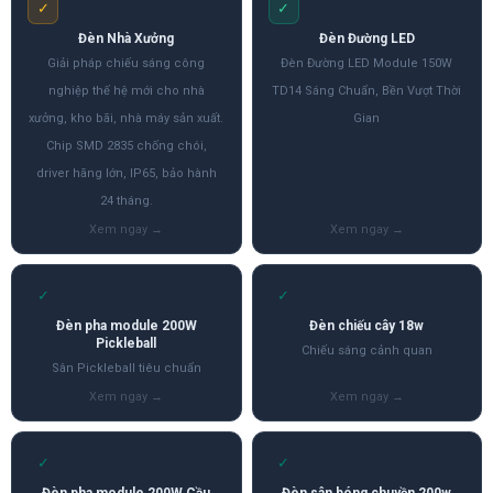
✓
✓
Đèn Nhà Xưởng
Đèn Đường LED
Giải pháp chiếu sáng công
Đèn Đường LED Module 150W
nghiệp thế hệ mới cho nhà
TD14 Sáng Chuẩn, Bền Vượt Thời
xưởng, kho bãi, nhà máy sản xuất.
Gian
Chip SMD 2835 chống chói,
driver hãng lớn, IP65, bảo hành
24 tháng.
✓
✓
Đèn pha module 200W
Đèn chiếu cây 18w
Pickleball
Chiếu sáng cảnh quan
Sân Pickleball tiêu chuẩn
✓
✓
Đèn pha module 200W Cầu
Đèn sân bóng chuyền 200w