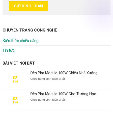
CHUYÊN TRANG CÔNG NGHỆ
Kiến thức chiếu sáng
Tin tức
BÀI VIẾT NỔI BẬT
Đèn Pha Module 100W Chiếu Nhà Xưởng
08
ở
Chức năng bình luận bị tắt
Th8
Đèn
Pha
Module
Đèn Pha Module 100W Cho Trường Học
100W
08
ở
Chức năng bình luận bị tắt
Chiếu
Th8
Đèn
Nhà
Pha
Xưởng
Module