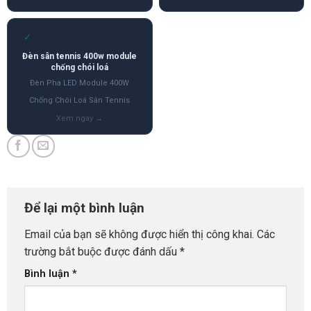
✓
Đèn sân tennis 400w module
chống chói loá
Đèn Pha LED Module 400W
Chống Chói Loá Sân Tennis
Để lại một bình luận
Email của bạn sẽ không được hiển thị công khai.
Các
trường bắt buộc được đánh dấu
*
Bình luận
*