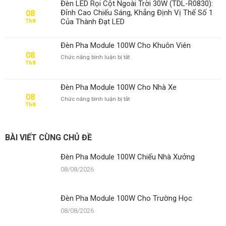
Đèn LED Rọi Cột Ngoài Trời 30W (TDL-R0830):
100W
Đỉnh Cao Chiếu Sáng, Khẳng Định Vị Thế Số 1
08
Cho
Của Thành Đạt LED
Th8
Trường
Học
Đèn Pha Module 100W Cho Khuôn Viên
08
ở
Chức năng bình luận bị tắt
Th8
Đèn
Pha
Module
Đèn Pha Module 100W Cho Nhà Xe
100W
08
ở
Chức năng bình luận bị tắt
Cho
Th8
Đèn
Khuôn
Pha
Viên
Module
100W
BÀI VIẾT CÙNG CHỦ ĐỀ
Cho
Nhà
Đèn Pha Module 100W Chiếu Nhà Xưởng
Xe
08/08/2026
Đèn Pha Module 100W Cho Trường Học
08/08/2026