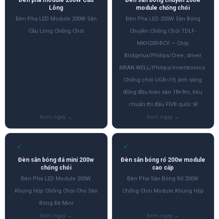
Lông
module chống chói
Đèn Pha LED Module 200W Sân
Đèn Pha LED 200W Sân Bóng
Cầu Lông Chống Chói
Chuyền Chống Chói TDLF-
MKH200-BCV — Chip
Bridgelux/Philips/Cree, driver
MEAN WELL/Philips/Inventronics.
Chống chói UGR<19, ánh sáng
đồng đều toàn sân 18×9m, tiêu
chuẩn thi đấu FIVB quốc tế
✓
✓
Đèn sân bóng đá mini 200w
Đèn sân bóng rổ 200w module
chống chói
cao cấp
Đèn Pha LED Module 200W
Đèn Pha Sân Bóng Rổ 200W
Khung Hộp Chống Chói Cho Sân
Chống Chói Module Khung Hộp
Bóng Đá Mini