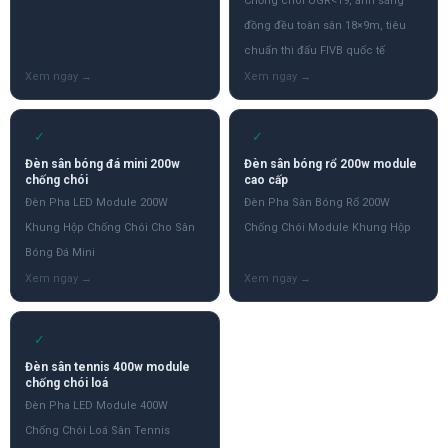
Chống chói UGR<19, ánh sáng
đồng đều toàn sân 18×9m, tiêu
chuẩn thi đấu FIVB quốc tế
✓
✓
Đèn sân bóng đá mini 200w
Đèn sân bóng rổ 200w module
chống chói
cao cấp
Đèn Pha LED Module 200W
Đèn Pha Sân Bóng Rổ 200W
Khung Hộp Chống Chói Cho Sân
Chống Chói Module Khung Hộp
Bóng Đá Mini
✓
Đèn sân tennis 400w module
chống chói loá
Đèn Pha LED Module 400W
Chống Chói Loá Sân Tennis