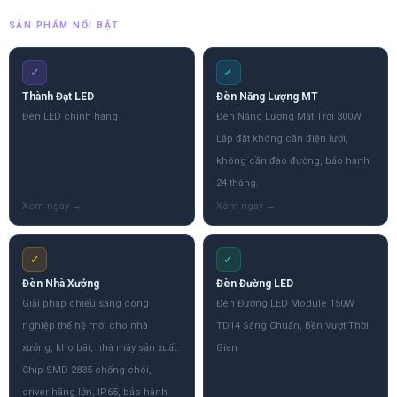
SẢN PHẨM NỔI BẬT
✓
✓
Thành Đạt LED
Đèn Năng Lượng MT
Đèn LED chính hãng
Đèn Năng Lượng Mặt Trời 300W
Lắp đặt không cần điện lưới,
không cần đào đường, bảo hành
24 tháng.
✓
✓
Đèn Nhà Xưởng
Đèn Đường LED
Giải pháp chiếu sáng công
Đèn Đường LED Module 150W
nghiệp thế hệ mới cho nhà
TD14 Sáng Chuẩn, Bền Vượt Thời
xưởng, kho bãi, nhà máy sản xuất.
Gian
Chip SMD 2835 chống chói,
driver hãng lớn, IP65, bảo hành