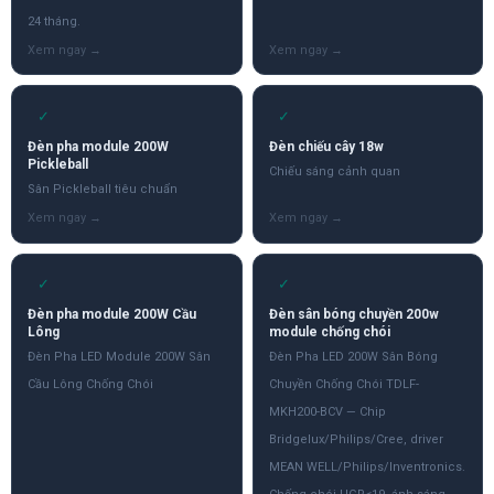
24 tháng.
✓
✓
Đèn pha module 200W
Đèn chiếu cây 18w
Pickleball
Chiếu sáng cảnh quan
Sân Pickleball tiêu chuẩn
✓
✓
Đèn pha module 200W Cầu
Đèn sân bóng chuyền 200w
Lông
module chống chói
Đèn Pha LED Module 200W Sân
Đèn Pha LED 200W Sân Bóng
Cầu Lông Chống Chói
Chuyền Chống Chói TDLF-
MKH200-BCV — Chip
Bridgelux/Philips/Cree, driver
MEAN WELL/Philips/Inventronics.