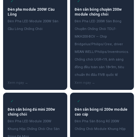
✓
✓
Đèn pha module 200W Cầu
Đèn sân bóng chuyền 200w
Lông
module chống chói
Đèn Pha LED Module 200W Sân
Đèn Pha LED 200W Sân Bóng
Cầu Lông Chống Chói
Chuyền Chống Chói TDLF-
MKH200-BCV — Chip
Bridgelux/Philips/Cree, driver
MEAN WELL/Philips/Inventronics.
Chống chói UGR<19, ánh sáng
đồng đều toàn sân 18×9m, tiêu
chuẩn thi đấu FIVB quốc tế
✓
✓
Đèn sân bóng đá mini 200w
Đèn sân bóng rổ 200w module
chống chói
cao cấp
Đèn Pha LED Module 200W
Đèn Pha Sân Bóng Rổ 200W
Khung Hộp Chống Chói Cho Sân
Chống Chói Module Khung Hộp
Bóng Đá Mini