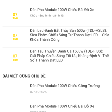
Pha
Trường
Module
Đèn Pha Module 100W Chiếu Bãi Đỗ Xe
100W
07
ở
Chức năng bình luận bị tắt
Chiếu
Th8
Đèn
Bãi
Pha
Đỗ
Module
Xe
Đèn Led Đánh Bắt Thủy Sản 500w (TDL-HSLS):
100W
Siêu Phẩm Chiếu Sáng Từ Thanh Đạt LED – Chìa
07
Chiếu
Khóa Thành Công
Th8
Bãi
Đỗ
Xe
Đèn Tàu Thuyền Đánh Cá 1500w (TDL-FISS):
Giải Pháp Chiếu Sáng Tối Ưu, Khẳng Định Vị Thế
07
Số 1 Thanh Đạt LED
Th8
BÀI VIẾT CÙNG CHỦ ĐỀ
Đèn Pha Module 100W Chiếu Công Trường
07/08/2026
Đèn Pha Module 100W Chiếu Bãi Đỗ Xe