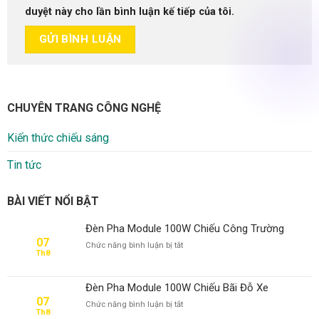
duyệt này cho lần bình luận kế tiếp của tôi.
CHUYÊN TRANG CÔNG NGHỆ
Kiến thức chiếu sáng
Tin tức
BÀI VIẾT NỔI BẬT
Đèn Pha Module 100W Chiếu Công Trường
07
ở
Chức năng bình luận bị tắt
Th8
Đèn
Pha
Module
Đèn Pha Module 100W Chiếu Bãi Đỗ Xe
100W
07
ở
Chức năng bình luận bị tắt
Chiếu
Th8
Đèn
Công