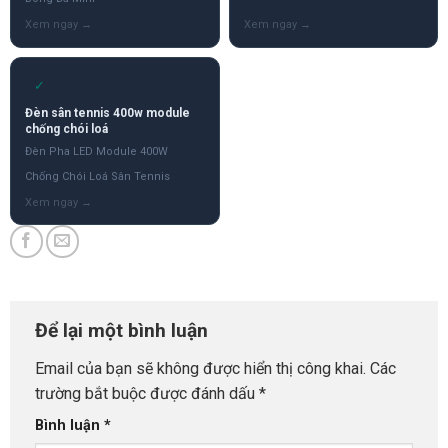
✓
Đèn sân tennis 400w module
chống chói loá
Đèn Pha LED Module 400W
Chống Chói Loá Sân Tennis
Để lại một bình luận
Email của bạn sẽ không được hiển thị công khai.
Các
trường bắt buộc được đánh dấu
*
Bình luận
*