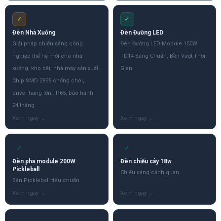
✓
✓
Đèn Nhà Xưởng
Đèn Đường LED
Giải pháp chiếu sáng công
Đèn Đường LED Module 150W
nghiệp thế hệ mới cho nhà
TD14 Sáng Chuẩn, Bền Vượt Thời
xưởng, kho bãi, nhà máy sản xuất.
Gian
Chip SMD 2835 chống chói,
driver hãng lớn, IP65, bảo hành
24 tháng.
✓
✓
Đèn pha module 200W
Đèn chiếu cây 18w
Pickleball
Chiếu sáng cảnh quan
Sân Pickleball tiêu chuẩn